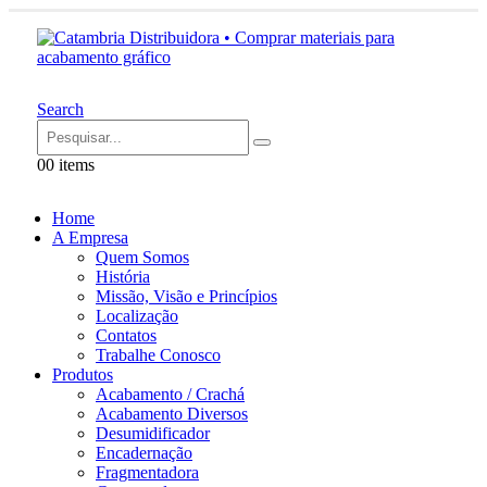
Search
0
0 items
Home
A Empresa
Quem Somos
História
Missão, Visão e Princípios
Localização
Contatos
Trabalhe Conosco
Produtos
Acabamento / Crachá
Acabamento Diversos
Desumidificador
Encadernação
Fragmentadora