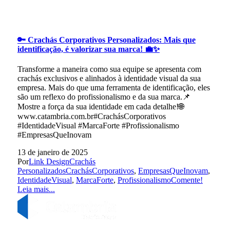
🔑 Crachás Corporativos Personalizados: Mais que
identificação, é valorizar sua marca! 💼✨
Transforme a maneira como sua equipe se apresenta com
crachás exclusivos e alinhados à identidade visual da sua
empresa. Mais do que uma ferramenta de identificação, eles
são um reflexo do profissionalismo e da sua marca.📌
Mostre a força da sua identidade em cada detalhe!🌐
www.catambria.com.br#CrachásCorporativos
#IdentidadeVisual #MarcaForte #Profissionalismo
#EmpresasQueInovam
13 de janeiro de 2025
Por
Link Design
Crachás
Personalizados
CrachásCorporativos
,
EmpresasQueInovam
,
IdentidadeVisual
,
MarcaForte
,
Profissionalismo
Comente!
Leia mais...