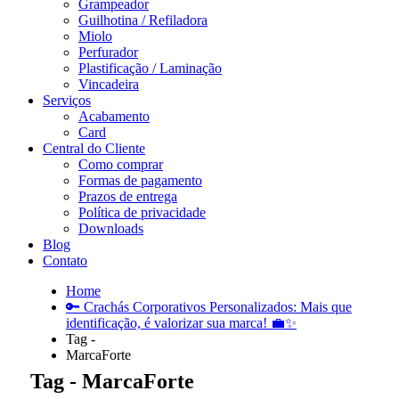
Grampeador
Guilhotina / Refiladora
Miolo
Perfurador
Plastificação / Laminação
Vincadeira
Serviços
Acabamento
Card
Central do Cliente
Como comprar
Formas de pagamento
Prazos de entrega
Política de privacidade
Downloads
Blog
Contato
Home
🔑 Crachás Corporativos Personalizados: Mais que
identificação, é valorizar sua marca! 💼✨
Tag -
MarcaForte
Tag - MarcaForte