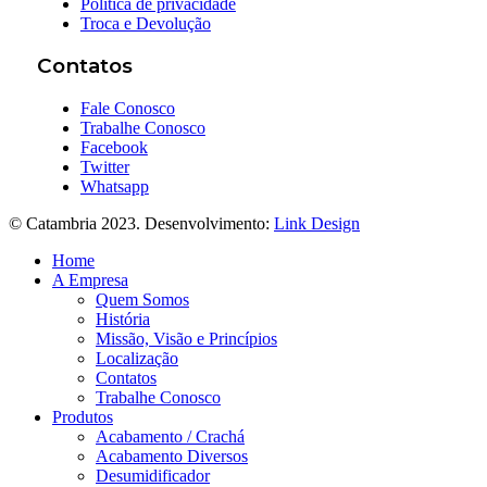
Política de privacidade
Troca e Devolução
Contatos
Fale Conosco
Trabalhe Conosco
Facebook
Twitter
Whatsapp
© Catambria 2023. Desenvolvimento:
Link Design
Home
A Empresa
Quem Somos
História
Missão, Visão e Princípios
Localização
Contatos
Trabalhe Conosco
Produtos
Acabamento / Crachá
Acabamento Diversos
Desumidificador