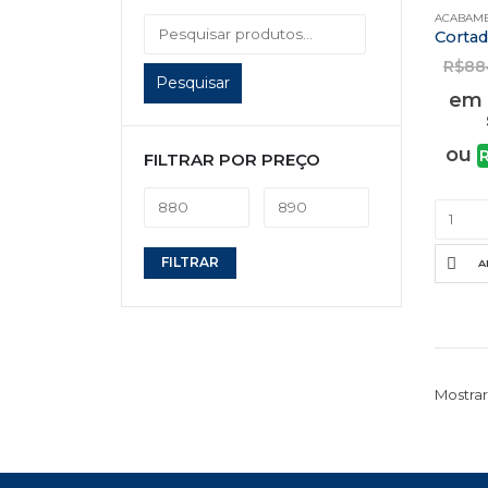
ACABAME
R$
88
Pesquisar
em 
ou
FILTRAR POR PREÇO
Preço
Preço
FILTRAR
A
mínimo
máximo
Mostrar