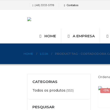
(48) 3333-5178
Contatos
HOME
A EMPRESA
HOME
LOJA
PRODUCT TAG -
CORTADODORA C
Ordena
CATEGORIAS
Todos os produtos
(553)
-13%
PESQUISAR