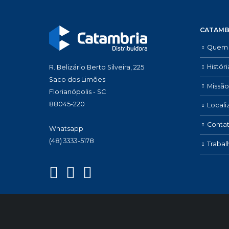
CATAMB
Quem
Históri
R. Belizário Berto Silveira, 225
Saco dos Limões
Missão
Florianópolis - SC
88045-220
Locali
Conta
Whatsapp
(48) 3333-5178
Traba