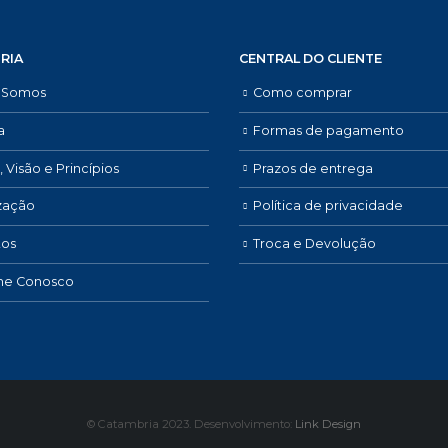
RIA
CENTRAL DO CLIENTE
 Somos
Como comprar
a
Formas de pagamento
, Visão e Princípios
Prazos de entrega
zação
Política de privacidade
tos
Troca e Devolução
lhe Conosco
© Catambria 2023. Desenvolvimento:
Link Design