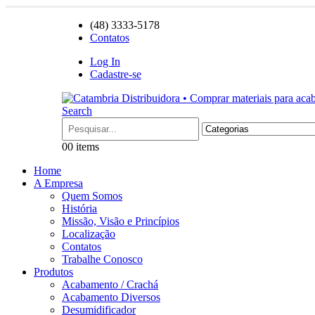
(48) 3333-5178
Contatos
Log In
Cadastre-se
Search
0
0 items
Home
A Empresa
Quem Somos
História
Missão, Visão e Princípios
Localização
Contatos
Trabalhe Conosco
Produtos
Acabamento / Crachá
Acabamento Diversos
Desumidificador