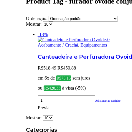
Product Tag - furador ovoide conj
Ordenação:
Mostrar:
-13%
Acabamento / Crachá
,
Equipamentos
Canteadeira e Perfuradora Ovoi
O
O
R$
518,49
R$
450,88
preço
preço
em 6x de
sem juros
original
atual
R$
75,15
era:
é:
ou
à vista (-5%)
R$
428,33
R$518,49.
R$450,88.
Adicionar ao carrinho
Prévia
Mostrar:
Categorias