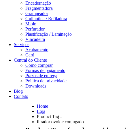
Encadernação
Fragmentadora
Grampeador
Guilhotina / Refiladora
Miolo
Perfurador
Plastificação / Laminação
Vincadeira
Serviços
Acabamento
Card
Central do Cliente
Como comprar
Formas de pagamento
Prazos de entrega
Política de privacidade
Downloads
Blog
Contato
Home
Loja
Product Tag -
furador ovoide conjugado