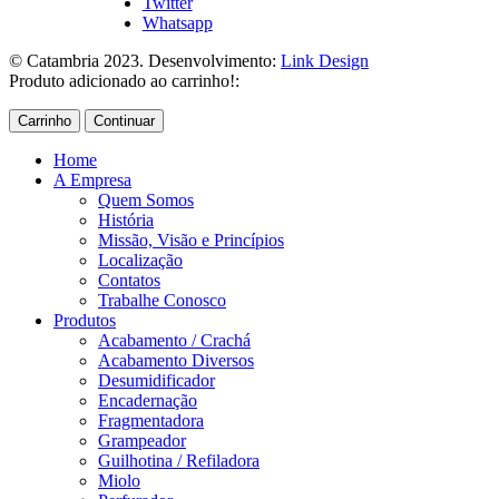
Twitter
Whatsapp
© Catambria 2023. Desenvolvimento:
Link Design
Produto adicionado ao carrinho!:
Carrinho
Continuar
Home
A Empresa
Quem Somos
História
Missão, Visão e Princípios
Localização
Contatos
Trabalhe Conosco
Produtos
Acabamento / Crachá
Acabamento Diversos
Desumidificador
Encadernação
Fragmentadora
Grampeador
Guilhotina / Refiladora
Miolo