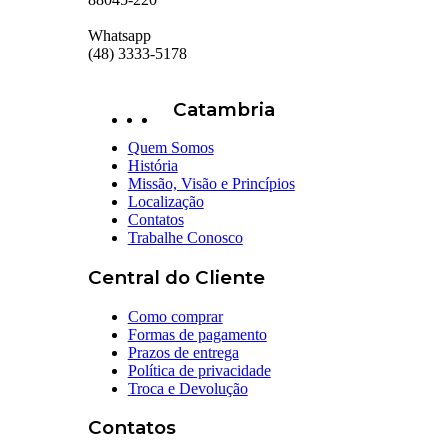
Whatsapp
(48) 3333-5178
Catambria
Quem Somos
História
Missão, Visão e Princípios
Localização
Contatos
Trabalhe Conosco
Central do Cliente
Como comprar
Formas de pagamento
Prazos de entrega
Política de privacidade
Troca e Devolução
Contatos