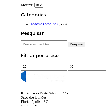
Mostrar:
Categorias
Todos os produtos
(553)
Pesquisar
Pesquisar
Pesquisar
por:
Filtrar por preço
Preço
Preço
mínimo
máximo
R. Belizário Berto Silveira, 225
Saco dos Limões
Florianópolis - SC
88045-220