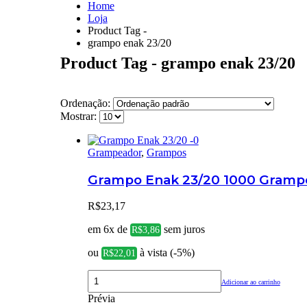
Home
Loja
Product Tag -
grampo enak 23/20
Product Tag - grampo enak 23/20
Ordenação:
Mostrar:
Grampeador
,
Grampos
Grampo Enak 23/20 1000 Gramp
R$
23,17
em 6x de
sem juros
R$
3,86
ou
à vista (-5%)
R$
22,01
Adicionar ao carrinho
Prévia