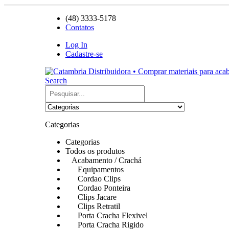
(48) 3333-5178
Contatos
Log In
Cadastre-se
Search
Categorias
Categorias
Todos os produtos
Acabamento / Crachá
Equipamentos
Cordao Clips
Cordao Ponteira
Clips Jacare
Clips Retratil
Porta Cracha Flexivel
Porta Cracha Rigido