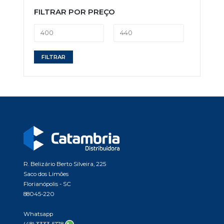
FILTRAR POR PREÇO
Preço
Preço
FILTRAR
mínimo
máximo
R. Belizário Berto Silveira, 225
Saco dos Limões
Florianópolis - SC
88045-220
Whatsapp