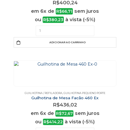
R$
400,24
em 6x de
sem juros
R$
66,71
ou
à vista (-5%)
R$
380,23
ADICIONAR AO CARRINHO
GUILHOTINA / REFILADORA
,
GUILHOTINA PEQUENO PORTE
Guilhotina de Mesa Facão 460 Ex
R$
436,02
em 6x de
sem juros
R$
72,67
ou
à vista (-5%)
R$
414,22