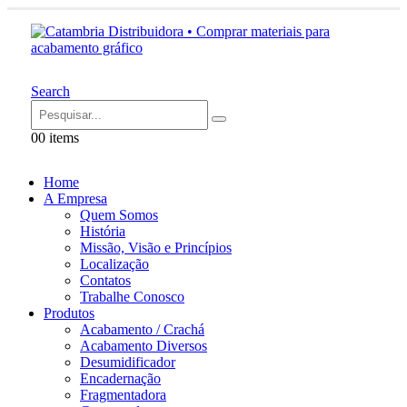
Search
0
0 items
Home
A Empresa
Quem Somos
História
Missão, Visão e Princípios
Localização
Contatos
Trabalhe Conosco
Produtos
Acabamento / Crachá
Acabamento Diversos
Desumidificador
Encadernação
Fragmentadora