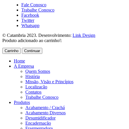
Fale Conosco
Trabalhe Conosco
Facebook
Twitter
Whatsapp
© Catambria 2023. Desenvolvimento:
Link Design
Produto adicionado ao carrinho!:
Carrinho
Continuar
Home
A Empresa
Quem Somos
História
Missão, Visão e Princípios
Localização
Contatos
Trabalhe Conosco
Produtos
Acabamento / Crachá
Acabamento Diversos
Desumidificador
Encadernação
Fragmentadora