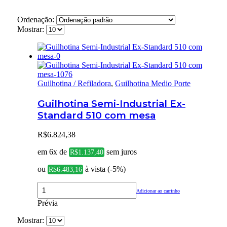
Ordenação:
Mostrar:
Guilhotina / Refiladora
,
Guilhotina Medio Porte
Guilhotina Semi-Industrial Ex-
Standard 510 com mesa
R$
6.824,38
em 6x de
sem juros
R$
1.137,40
ou
à vista (-5%)
R$
6.483,16
Adicionar ao carrinho
Prévia
Mostrar: