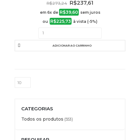
O
O
R$
237,61
R$
273,24
preço
preço
R$
39,60
original
atual
em 6x de
sem juros
era:
é:
R$
225,73
ou
à vista (-5%)
R$273,24.
R$237,61.
ADICIONAR AO CARRINHO
CATEGORIAS
Todos os produtos
(553)
PESQUISAR