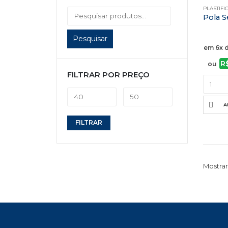
PLASTIFI
Pesquisar
em 6x 
R
ou
FILTRAR POR PREÇO
A
Preço
Preço
FILTRAR
mínimo
máximo
Mostrar