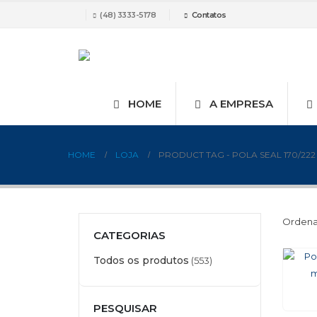
(48) 3333-5178
Contatos
HOME
A EMPRESA
HOME
LOJA
PRODUCT TAG -
POLA SEAL 170/222 
Ordena
CATEGORIAS
Todos os produtos
(553)
PESQUISAR