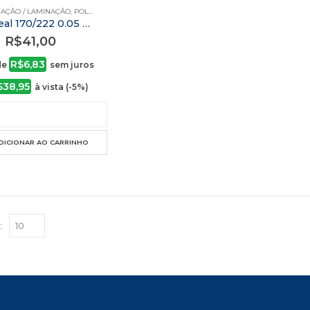
CAÇÃO / LAMINAÇÃO
,
POLA SEAL
Pola Seal 170/222 0.05 mm 125 mic c/100
R$
41,00
R$
6,83
de
sem juros
$
38,95
à vista (-5%)
DICIONAR AO CARRINHO
: