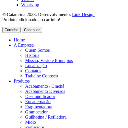
Whatsapp
© Catambria 2023. Desenvolvimento:
Link Design
Produto adicionado ao carrinho!:
Carrinho
Continuar
Home
A Empresa
Quem Somos
História
Missão, Visão e Princípios
Localização
Contatos
Trabalhe Conosco
Produtos
Acabamento / Crachá
Acabamento Diversos
Desumidificador
Encadernação
Fragmentadora
Grampeador
Guilhotina / Refiladora
Miolo
Perfurador