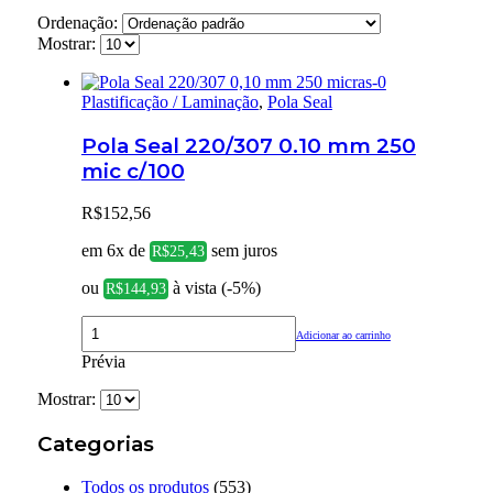
Ordenação:
Mostrar:
Plastificação / Laminação
,
Pola Seal
Pola Seal 220/307 0.10 mm 250
mic c/100
R$
152,56
em 6x de
sem juros
R$
25,43
ou
à vista (-5%)
R$
144,93
Adicionar ao carrinho
Prévia
Mostrar:
Categorias
Todos os produtos
(553)