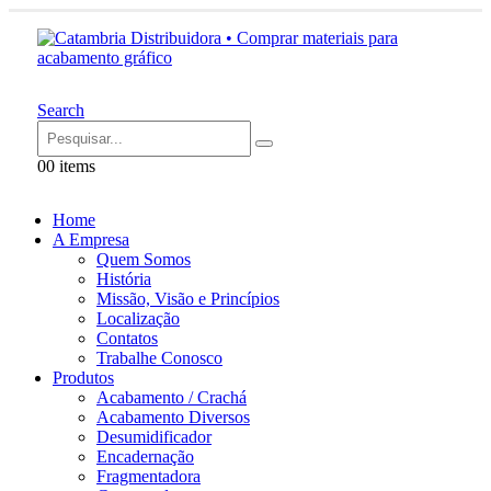
Search
0
0 items
Home
A Empresa
Quem Somos
História
Missão, Visão e Princípios
Localização
Contatos
Trabalhe Conosco
Produtos
Acabamento / Crachá
Acabamento Diversos
Desumidificador
Encadernação
Fragmentadora