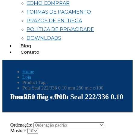
COMO COMPRAR
FORMAS DE PAGAMENTO
PRAZOS DE ENTREGA
POLÍTICA DE PRIVACIDADE
DOWNLOADS
Blog
Contato
Home
Loja
Product Tag -
Pola Seal 222/336 0.10 mm 250 mic c/100
Product Tag - Pola Seal 222/336 0.10 mm 250 mic c/100
Ordenação:
Mostrar: