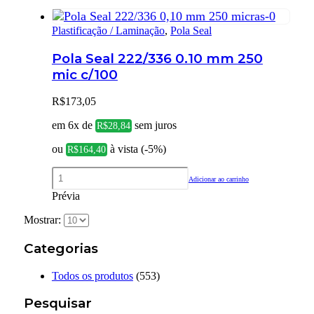
Plastificação / Laminação
,
Pola Seal
Pola Seal 222/336 0.10 mm 250
mic c/100
R$
173,05
em 6x de
sem juros
R$
28,84
ou
à vista (-5%)
R$
164,40
Adicionar ao carrinho
Prévia
Mostrar:
Categorias
Todos os produtos
(553)
Pesquisar