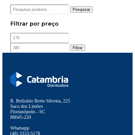
Pesquisar
Pesquisar
por:
Filtrar por preço
Preço
Preço
mínimo
máximo
Filtrar
R. Belizário Berto Silveira, 225
Saco dos Limões
Florianópolis - SC
88045-220
Whatsapp
(48) 3333-5178