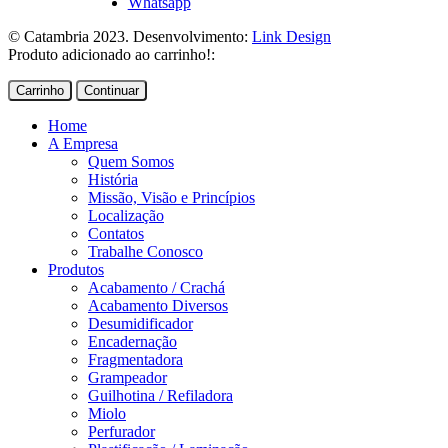
Whatsapp
© Catambria 2023. Desenvolvimento:
Link Design
Produto adicionado ao carrinho!:
Carrinho
Continuar
Home
A Empresa
Quem Somos
História
Missão, Visão e Princípios
Localização
Contatos
Trabalhe Conosco
Produtos
Acabamento / Crachá
Acabamento Diversos
Desumidificador
Encadernação
Fragmentadora
Grampeador
Guilhotina / Refiladora
Miolo
Perfurador