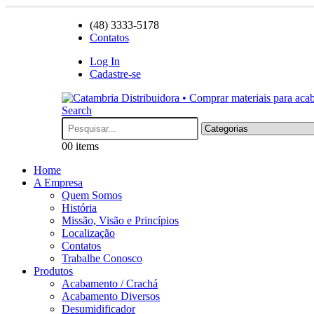
(48) 3333-5178
Contatos
Log In
Cadastre-se
Search
0
0 items
Home
A Empresa
Quem Somos
História
Missão, Visão e Princípios
Localização
Contatos
Trabalhe Conosco
Produtos
Acabamento / Crachá
Acabamento Diversos
Desumidificador