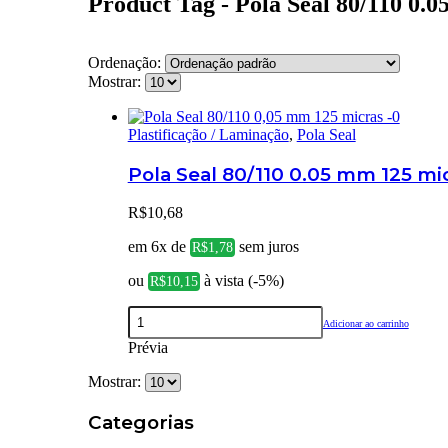
Product Tag - Pola Seal 80/110 0.
Ordenação:
Mostrar:
Plastificação / Laminação
,
Pola Seal
Pola Seal 80/110 0.05 mm 125 mi
R$
10,68
em 6x de
sem juros
R$
1,78
ou
à vista (-5%)
R$
10,15
Adicionar ao carrinho
Prévia
Mostrar:
Categorias