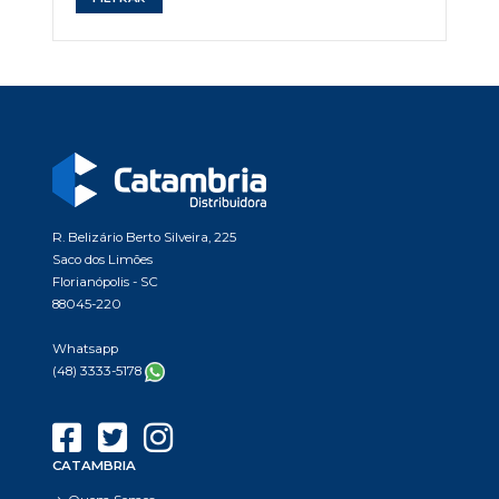
mínimo
máximo
R. Belizário Berto Silveira, 225
Saco dos Limões
Florianópolis - SC
88045-220
Whatsapp
(48) 3333-5178
CATAMBRIA