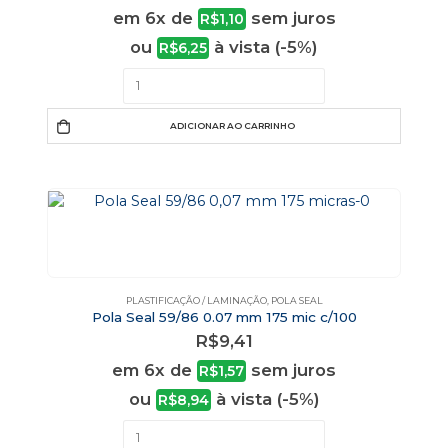
em 6x de
sem juros
R$
1,10
ou
à vista (-5%)
R$
6,25
ADICIONAR AO CARRINHO
PLASTIFICAÇÃO / LAMINAÇÃO
,
POLA SEAL
Pola Seal 59/86 0.07 mm 175 mic c/100
R$
9,41
em 6x de
sem juros
R$
1,57
ou
à vista (-5%)
R$
8,94