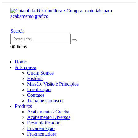
Search
0
0 items
Home
A Empresa
Quem Somos
História
Missão, Visão e Princípios
Localização
Contatos
Trabalhe Conosco
Produtos
Acabamento / Crachá
Acabamento Diversos
Desumidificador
Encadernação
Fragmentadora