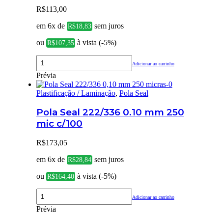
R$
113,00
em 6x de
sem juros
R$
18,83
ou
à vista (-5%)
R$
107,35
Adicionar ao carrinho
Prévia
Plastificação / Laminação
,
Pola Seal
Pola Seal 222/336 0.10 mm 250
mic c/100
R$
173,05
em 6x de
sem juros
R$
28,84
ou
à vista (-5%)
R$
164,40
Adicionar ao carrinho
Prévia