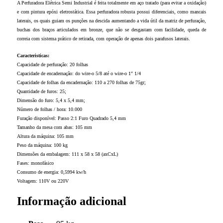
A Perfuradora Elétrica Semi Industrial é feita totalmente em aço tratado (para evitar a oxidação)
e com pintura epóxi eletrostática. Essa perfuradora robusta possui diferenciais, como mancais
laterais, os quais guiam os punções na descida aumentando a vida útil da matriz de perfuração,
buchas dos braços articulados em bronze, que não se desgastam com facilidade, queda de
correia com sistema prático de retirada, com operação de apenas dois parafusos laterais.
Caracteristicas:
Capacidade de perfuração: 20 folhas
Capacidade de encadernação: do wire-o 5/8 até o wire-o 1″ 1/4
Capacidade de folhas da encadernação: 110 a 270 folhas de 75gr;
Quantidade de furos: 25;
Dimensão do furo: 5,4 x 5,4 mm;
Número de folhas / hora: 10.000
Furação disponível: Passo 2:1 Furo Quadrado 5,4 mm
Tamanho da mesa com abas: 105 mm
Altura da máquina: 105 mm
Peso da máquina: 100 kg
Dimensões da embalagem: 111 x 58 x 58 (axCxL)
Fases: monofásico
Consumo de energia: 0,5994 kw/h
Voltagem: 110V ou 220V
Informação adicional