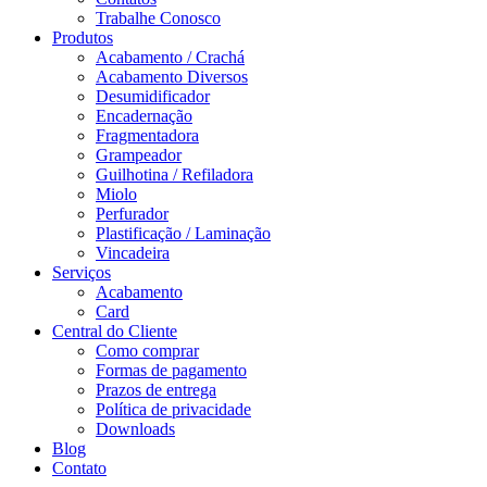
Quem Somos
História
Missão, Visão e Princípios
Localização
Contatos
Trabalhe Conosco
Produtos
Acabamento / Crachá
Acabamento Diversos
Desumidificador
Encadernação
Fragmentadora
Grampeador
Guilhotina / Refiladora
Miolo
Perfurador
Plastificação / Laminação
Vincadeira
Serviços
Acabamento
Card
Central do Cliente
Como comprar
Formas de pagamento
Prazos de entrega