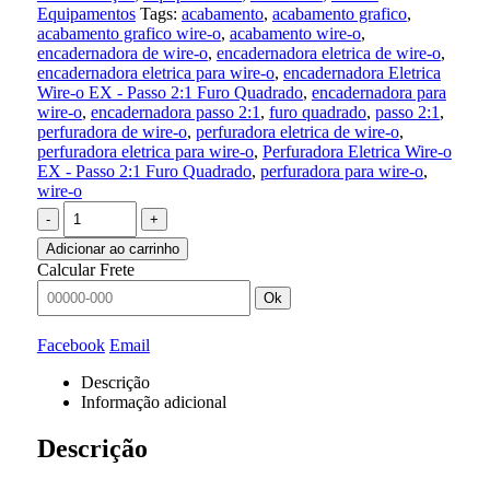
Equipamentos
Tags:
acabamento
,
acabamento grafico
,
acabamento grafico wire-o
,
acabamento wire-o
,
encadernadora de wire-o
,
encadernadora eletrica de wire-o
,
encadernadora eletrica para wire-o
,
encadernadora Eletrica
Wire-o EX - Passo 2:1 Furo Quadrado
,
encadernadora para
wire-o
,
encadernadora passo 2:1
,
furo quadrado
,
passo 2:1
,
perfuradora de wire-o
,
perfuradora eletrica de wire-o
,
perfuradora eletrica para wire-o
,
Perfuradora Eletrica Wire-o
EX - Passo 2:1 Furo Quadrado
,
perfuradora para wire-o
,
wire-o
-
+
Adicionar ao carrinho
Calcular Frete
Ok
Facebook
Email
Descrição
Informação adicional
Descrição