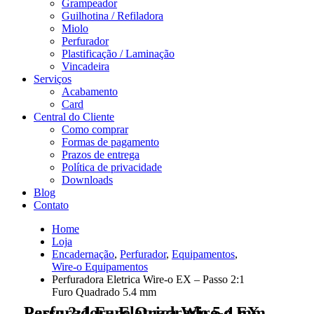
Grampeador
Guilhotina / Refiladora
Miolo
Perfurador
Plastificação / Laminação
Vincadeira
Serviços
Acabamento
Card
Central do Cliente
Como comprar
Formas de pagamento
Prazos de entrega
Política de privacidade
Downloads
Blog
Contato
Home
Loja
Encadernação
,
Perfurador
,
Equipamentos
,
Wire-o Equipamentos
Perfuradora Eletrica Wire-o EX – Passo 2:1
Furo Quadrado 5.4 mm
Perfuradora Eletrica Wire-o EX – Passo 2:1 Furo Quadrado 5.4 mm