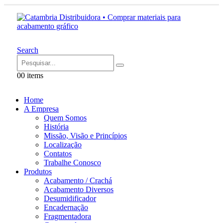
Search
0
0 items
Home
A Empresa
Quem Somos
História
Missão, Visão e Princípios
Localização
Contatos
Trabalhe Conosco
Produtos
Acabamento / Crachá
Acabamento Diversos
Desumidificador
Encadernação
Fragmentadora