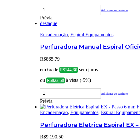
Adicionar ao carrinho
Prévia
destaque
Encadernação
,
Espiral Equipamentos
Perfuradora Manual Espiral Ofi
R$
865,79
em 6x de
sem juros
R$
144,30
ou
à vista (-5%)
R$
822,50
Adicionar ao carrinho
Prévia
Encadernação
,
Equipamentos
,
Espiral Equipament
Perfuradora Eletrica Espiral E
R$
9.190,50