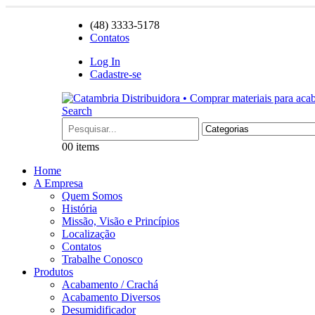
(48) 3333-5178
Contatos
Log In
Cadastre-se
Search
0
0 items
Home
A Empresa
Quem Somos
História
Missão, Visão e Princípios
Localização
Contatos
Trabalhe Conosco
Produtos
Acabamento / Crachá
Acabamento Diversos
Desumidificador