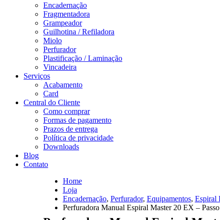
Encadernação
Fragmentadora
Grampeador
Guilhotina / Refiladora
Miolo
Perfurador
Plastificação / Laminação
Vincadeira
Serviços
Acabamento
Card
Central do Cliente
Como comprar
Formas de pagamento
Prazos de entrega
Política de privacidade
Downloads
Blog
Contato
Home
Loja
Encadernação
,
Perfurador
,
Equipamentos
,
Espiral
Perfuradora Manual Espiral Master 20 EX – Pas