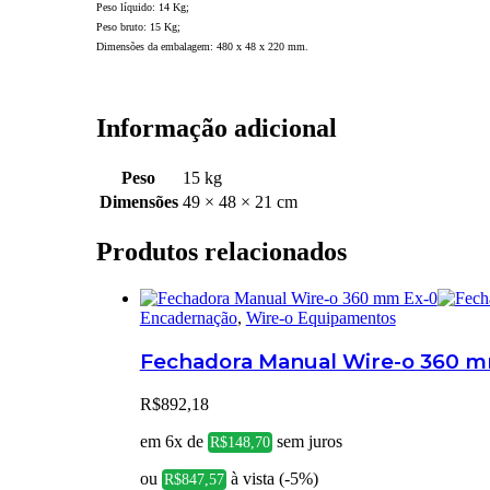
Peso líquido: 14 Kg;
Peso bruto: 15 Kg;
Dimensões da embalagem: 480 x 48 x 220 mm.
Informação adicional
Peso
15 kg
Dimensões
49 × 48 × 21 cm
Produtos relacionados
Encadernação
,
Wire-o Equipamentos
Fechadora Manual Wire-o 360 
R$
892,18
em 6x de
sem juros
R$
148,70
ou
à vista (-5%)
R$
847,57