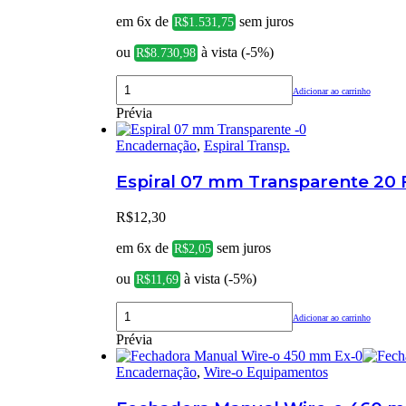
em 6x de
sem juros
R$
1.531,75
ou
à vista (-5%)
R$
8.730,98
Adicionar ao carrinho
Prévia
Encadernação
,
Espiral Transp.
Espiral 07 mm Transparente 20 F
R$
12,30
em 6x de
sem juros
R$
2,05
ou
à vista (-5%)
R$
11,69
Adicionar ao carrinho
Prévia
Encadernação
,
Wire-o Equipamentos