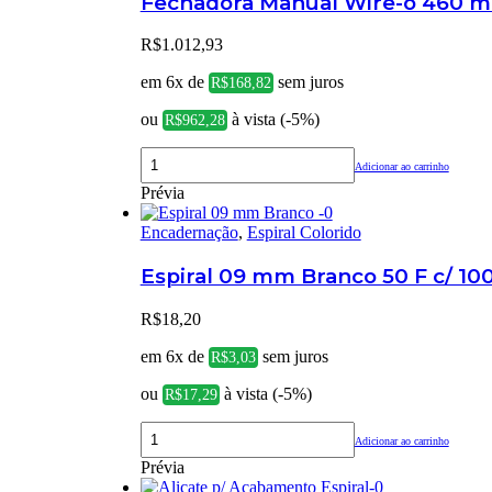
Fechadora Manual Wire-o 460 
R$
1.012,93
em 6x de
sem juros
R$
168,82
ou
à vista (-5%)
R$
962,28
Adicionar ao carrinho
Prévia
Encadernação
,
Espiral Colorido
Espiral 09 mm Branco 50 F c/ 10
R$
18,20
em 6x de
sem juros
R$
3,03
ou
à vista (-5%)
R$
17,29
Adicionar ao carrinho
Prévia