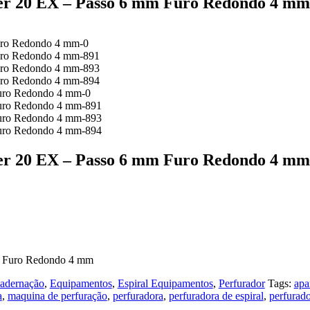
er 20 EX – Passo 6 mm Furo Redondo 4 mm
er 20 EX – Passo 6 mm Furo Redondo 4 mm
mm Furo Redondo 4 mm
adernação
,
Equipamentos
,
Espiral Equipamentos
,
Perfurador
Tags:
apa
a
,
maquina de perfuração
,
perfuradora
,
perfuradora de espiral
,
perfurado