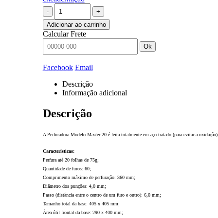
-
+
Adicionar ao carrinho
Calcular Frete
Ok
Facebook
Email
Descrição
Informação adicional
Descrição
A Perfuradora Modelo Master 20 é feita totalmente em aço tratado (para evitar a oxidação) 
Características:
Perfura até 20 folhas de 75g;
Quantidade de furos: 60;
Comprimento máximo de perfuração: 360 mm;
Diâmetro dos punções: 4,0 mm;
Passo (distância entre o centro de um furo e outro): 6,0 mm;
Tamanho total da base: 405 x 405 mm;
Área útil frontal da base: 290 x 400 mm;