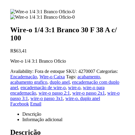
Wire-o 1/4 3:1 Branco 30 F 38 A c/
100
R$
63,41
Wire-o 1/4 3:1 Branco Oficio
Availability:
Fora de estoque
SKU:
4270007
Categorias:
Encadernação
,
Wire-o Caixa
Tags:
acabamento
,
acabamento grafico
,
duplo anel
,
encadernação com duplo
anel
,
encadernação de wire-o
,
wire-o
,
wire-o para
encadernação
,
wire-o passo 2:1
,
wire-o passo 2x1
,
wire-o
passo 3:1
,
wire-o passo 3x1
,
wire-o. duplo anel
Facebook
Email
Descrição
Informação adicional
Descrição