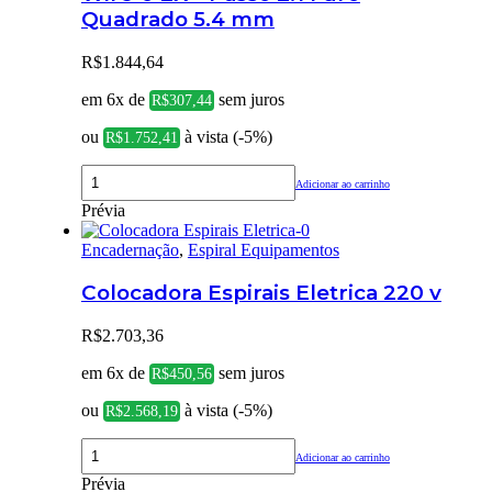
Quadrado 5.4 mm
R$
1.844,64
em 6x de
sem juros
R$
307,44
ou
à vista (-5%)
R$
1.752,41
Adicionar ao carrinho
Prévia
Encadernação
,
Espiral Equipamentos
Colocadora Espirais Eletrica 220 v
R$
2.703,36
em 6x de
sem juros
R$
450,56
ou
à vista (-5%)
R$
2.568,19
Adicionar ao carrinho
Prévia