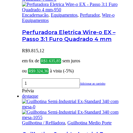
Encadernação
,
Equipamentos
,
Perfurador
,
Wire-o
Equipamentos
Perfuradora Eletrica Wire-o EX –
Passo 3:1 Furo Quadrado 4 mm
R$
9.815,12
em 6x de
sem juros
R$
1.635,85
ou
à vista (-5%)
R$
9.324,36
Adicionar ao carrinho
Prévia
destaque
Guilhotina / Refiladora
,
Guilhotina Medio Porte