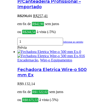
P/Canteadeira Profissional –
Importado
O
O
R$
296,01
R$
257,41
preço
preço
em 6x de
sem juros
original
atual
R$
42,90
era:
é:
ou
à vista (-5%)
R$
244,54
R$296,01.
R$257,41.
Adicionar ao carrinho
Prévia
Encadernação
,
Wire-o Equipamentos
Fechadora Eletrica Wire-o 500
mm Ex
R$
9.132,14
em 6x de
sem juros
R$
1.522,02
ou
à vista (-5%)
R$
8.675,53