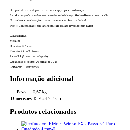
O espiral de arame duplo é a mais nova opção para encadernação.
Permite um perfeito acabamento e traduz seriedade e profissionalismo ao seu trabalho.
Utilizado em encadernações com um acabamento fino e sofisticado.
Wire-o Confeccionado com alta tecnologia em aço revestido com nylon.
Caracteristicas:
Metalico
Diametro: 6,4 mm
Formato: OF – 38 Aneis
Passo 3:1 (3 furos por polegada)
Capacidade de folhas: 20 folhas de 75 gr
Caixa com 100 unidades
Informação adicional
Peso
0,67 kg
Dimensões
35 × 24 × 7 cm
Produtos relacionados