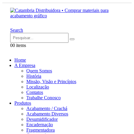
Search
0
0 items
Home
A Empresa
Quem Somos
História
Missão, Visão e Princípios
Localização
Contatos
Trabalhe Conosco
Produtos
Acabamento / Crachá
Acabamento Diversos
Desumidificador
Encadernação
Fragmentadora