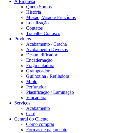
A Empresa
Quem Somos
História
Missão, Visão e Princípios
Localização
Contatos
Trabalhe Conosco
Produtos
Acabamento / Crachá
Acabamento Diversos
Desumidificador
Encadernação
Fragmentadora
Grampeador
Guilhotina / Refiladora
Miolo
Perfurador
Plastificação / Laminação
Vincadeira
Serviços
Acabamento
Card
Central do Cliente
Como comprar
Formas de pagamento