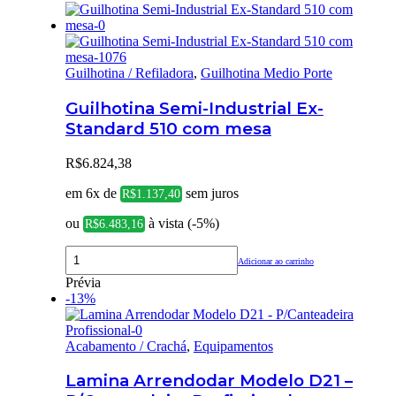
Guilhotina / Refiladora
,
Guilhotina Medio Porte
Guilhotina Semi-Industrial Ex-
Standard 510 com mesa
R$
6.824,38
em 6x de
sem juros
R$
1.137,40
ou
à vista (-5%)
R$
6.483,16
Adicionar ao carrinho
Prévia
-13%
Acabamento / Crachá
,
Equipamentos
Lamina Arrendodar Modelo D21 –