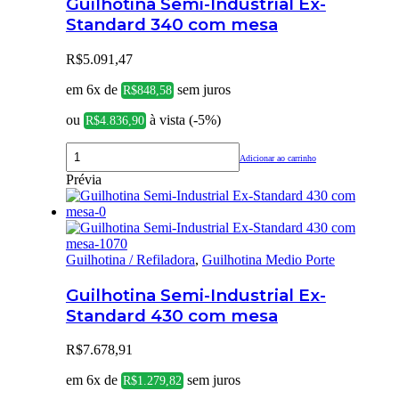
Guilhotina Semi-Industrial Ex-
Standard 340 com mesa
R$
5.091,47
em 6x de
sem juros
R$
848,58
ou
à vista (-5%)
R$
4.836,90
Adicionar ao carrinho
Prévia
Guilhotina / Refiladora
,
Guilhotina Medio Porte
Guilhotina Semi-Industrial Ex-
Standard 430 com mesa
R$
7.678,91
em 6x de
sem juros
R$
1.279,82