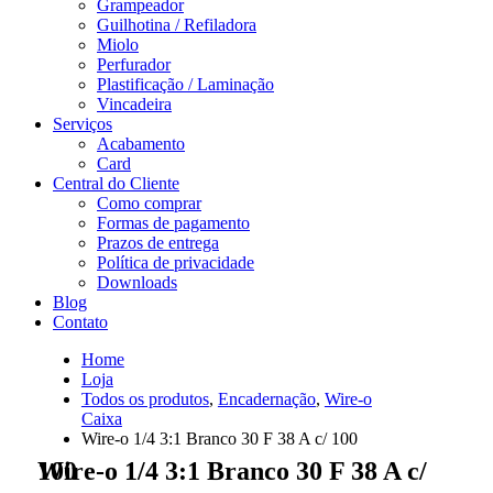
Grampeador
Guilhotina / Refiladora
Miolo
Perfurador
Plastificação / Laminação
Vincadeira
Serviços
Acabamento
Card
Central do Cliente
Como comprar
Formas de pagamento
Prazos de entrega
Política de privacidade
Downloads
Blog
Contato
Home
Loja
Todos os produtos
,
Encadernação
,
Wire-o
Caixa
Wire-o 1/4 3:1 Branco 30 F 38 A c/ 100
Wire-o 1/4 3:1 Branco 30 F 38 A c/ 100