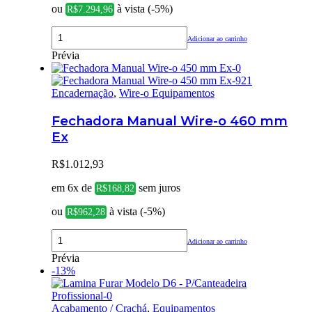
ou
à vista (-5%)
R$
7.294,96
Adicionar ao carrinho
Prévia
Encadernação
,
Wire-o Equipamentos
Fechadora Manual Wire-o 460 mm
Ex
R$
1.012,93
em 6x de
sem juros
R$
168,82
ou
à vista (-5%)
R$
962,28
Adicionar ao carrinho
Prévia
-13%
Acabamento / Crachá
,
Equipamentos