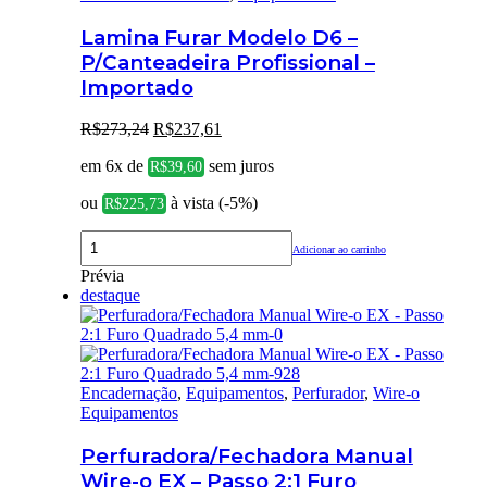
Lamina Furar Modelo D6 –
P/Canteadeira Profissional –
Importado
O
O
R$
273,24
R$
237,61
preço
preço
em 6x de
sem juros
original
atual
R$
39,60
era:
é:
ou
à vista (-5%)
R$
225,73
R$273,24.
R$237,61.
Adicionar ao carrinho
Prévia
destaque
Encadernação
,
Equipamentos
,
Perfurador
,
Wire-o
Equipamentos
Perfuradora/Fechadora Manual
Wire-o EX – Passo 2:1 Furo