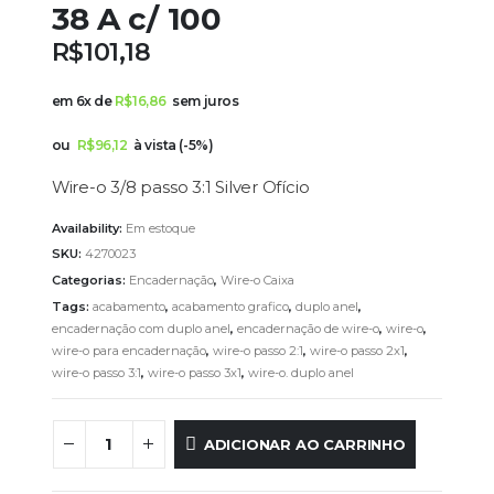
38 A c/ 100
R$
101,18
em 6x de
R$
16,86
sem juros
ou
R$
96,12
à vista (-5%)
Wire-o 3/8 passo 3:1 Silver Ofício
Availability:
Em estoque
SKU:
4270023
Categorias:
Encadernação
,
Wire-o Caixa
Tags:
acabamento
,
acabamento grafico
,
duplo anel
,
encadernação com duplo anel
,
encadernação de wire-o
,
wire-o
,
wire-o para encadernação
,
wire-o passo 2:1
,
wire-o passo 2x1
,
wire-o passo 3:1
,
wire-o passo 3x1
,
wire-o. duplo anel
ADICIONAR AO CARRINHO