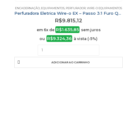
ENCADERNAÇÃO
,
EQUIPAMENTOS
,
PERFURADOR
,
WIRE-O EQUIPAMENTOS
Perfuradora Eletrica Wire-o EX – Passo 3:1 Furo Quadrado 4 mm
R$
9.815,12
R$
1.635,85
em 6x de
sem juros
R$
9.324,36
ou
à vista (-5%)
ADICIONAR AO CARRINHO