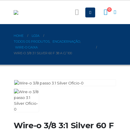
0
HOME
LOJA
TODOS OS PRODUTOS
,
ENCADERNAÇÃO
,
WIRE-O CAIXA
WIRE-O 3/8 3:1 SILVER 60 F 38 A C/ 100
Wire-o 3/8 3:1 Silver 60 F