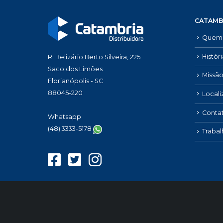
CATAMB
Quem
Histór
R. Belizário Berto Silveira, 225
Saco dos Limões
Missão
Florianópolis - SC
88045-220
Local
Conta
Whatsapp
(48) 3333-5178
Traba