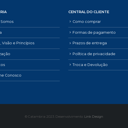
RIA
CENTRAL DO CLIENTE
 Somos
Como comprar
ia
Formas de pagamento
, Visão e Princípios
Prazos de entrega
ização
Política de privacidade
tos
Troca e Devolução
lhe Conosco
© Catambria 2023. Desenvolvimento:
Link Design