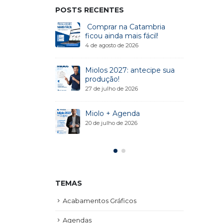
POSTS RECENTES
mbria 2027
Comprar na Catambria
Mi
ficou ainda mais fácil!
026
13 
4 de agosto de 2026
ofissional
Gu
Miolos 2027: antecipe sua
26
6 d
produção!
27 de julho de 2026
7 Começa Aqui
Ag
Miolo + Agenda
2026
30 
20 de julho de 2026
TEMAS
Acabamentos Gráficos
Agendas