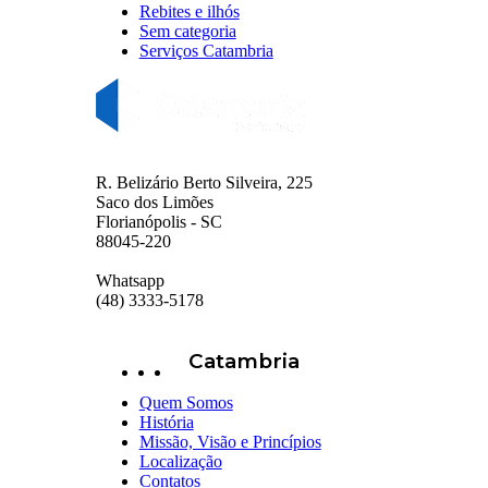
Rebites e ilhós
Sem categoria
Serviços Catambria
R. Belizário Berto Silveira, 225
Saco dos Limões
Florianópolis - SC
88045-220
Whatsapp
(48) 3333-5178
Catambria
Quem Somos
História
Missão, Visão e Princípios
Localização
Contatos