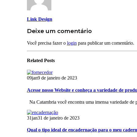
Link Design
Deixe um comentário
Você precisa fazer o
login
para publicar um comentário.
Related
Posts
09
jan
9 de janeiro de 2023
Acesse nosso Website e conheça a variedade de produ
Na Catambria você encontra uma imensa variedade de pr
31
jan
31 de janeiro de 2023
Qual o tipo ideal de encadernação para o meu cader