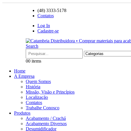
(48) 3333-5178
Contatos
Log In
Cadastre-se
Search
0
0 items
Home
A Empresa
Quem Somos
História
Missão, Visão e Princípios
Localização
Contatos
Trabalhe Conosco
Produtos
Acabamento / Crachá
Acabamento Diversos
Desumidificador