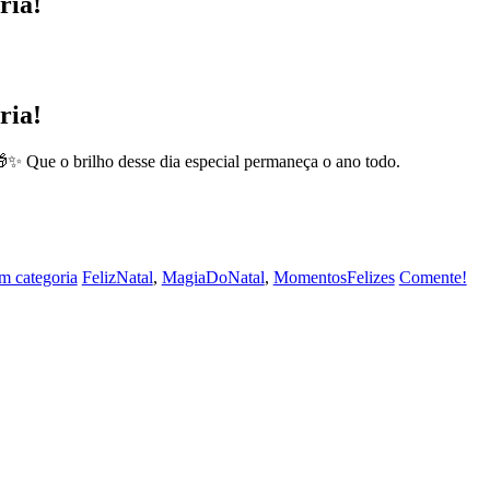
ria!
ria!
✨ Que o brilho desse dia especial permaneça o ano todo.
m categoria
FelizNatal
,
MagiaDoNatal
,
MomentosFelizes
Comente!