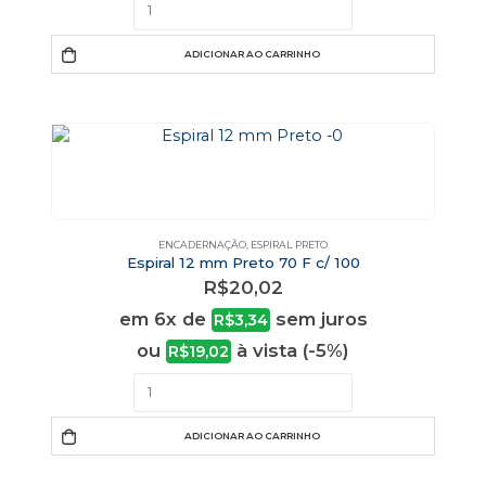
ADICIONAR AO CARRINHO
ENCADERNAÇÃO
,
ESPIRAL PRETO
Espiral 12 mm Preto 70 F c/ 100
R$
20,02
em 6x de
sem juros
R$
3,34
ou
à vista (-5%)
R$
19,02
ADICIONAR AO CARRINHO