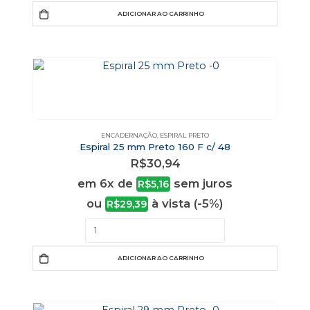
ADICIONAR AO CARRINHO
ENCADERNAÇÃO
,
ESPIRAL PRETO
Espiral 25 mm Preto 160 F c/ 48
R$
30,94
em 6x de
sem juros
R$
5,16
ou
à vista (-5%)
R$
29,39
ADICIONAR AO CARRINHO