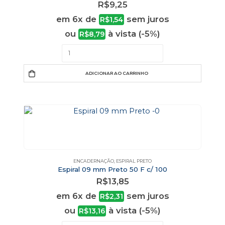
R$
9,25
em 6x de
sem juros
R$
1,54
ou
à vista (-5%)
R$
8,79
ADICIONAR AO CARRINHO
ENCADERNAÇÃO
,
ESPIRAL PRETO
Espiral 09 mm Preto 50 F c/ 100
R$
13,85
em 6x de
sem juros
R$
2,31
ou
à vista (-5%)
R$
13,16