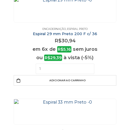
ENCADERNAÇÃO
,
ESPIRAL PRETO
Espiral 29 mm Preto 200 F c/ 36
R$
30,94
em 6x de
sem juros
R$
5,16
ou
à vista (-5%)
R$
29,39
ADICIONAR AO CARRINHO