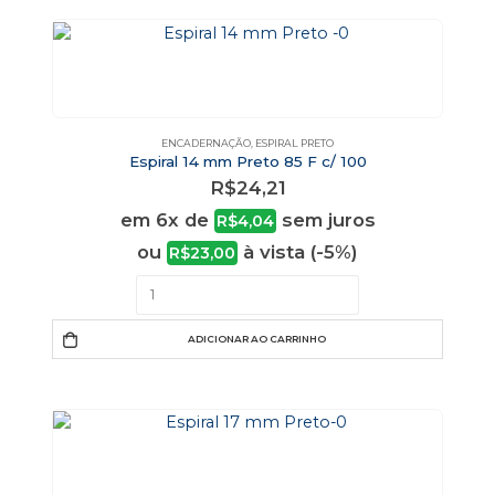
ENCADERNAÇÃO
,
ESPIRAL PRETO
Espiral 14 mm Preto 85 F c/ 100
R$
24,21
em 6x de
sem juros
R$
4,04
ou
à vista (-5%)
R$
23,00
ADICIONAR AO CARRINHO