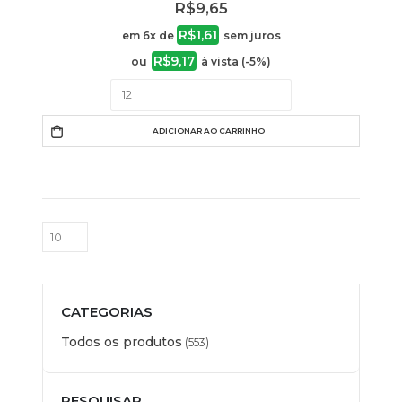
R$
9,65
R$
1,61
em 6x de
sem juros
R$
9,17
ou
à vista (-5%)
ADICIONAR AO CARRINHO
CATEGORIAS
Todos os produtos
(553)
PESQUISAR