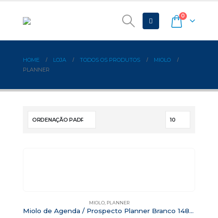
0
HOME
LOJA
TODOS OS PRODUTOS
MIOLO
PLANNER
MIOLO
,
PLANNER
Miolo de Agenda / Prospecto Planner Branco 148×210 mm 75gr – Mod. C