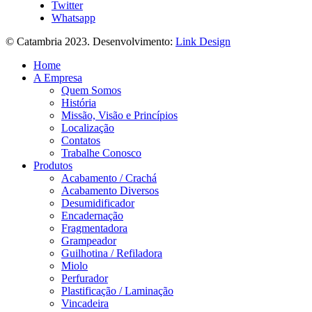
Twitter
Whatsapp
© Catambria 2023. Desenvolvimento:
Link Design
Home
A Empresa
Quem Somos
História
Missão, Visão e Princípios
Localização
Contatos
Trabalhe Conosco
Produtos
Acabamento / Crachá
Acabamento Diversos
Desumidificador
Encadernação
Fragmentadora
Grampeador
Guilhotina / Refiladora
Miolo
Perfurador
Plastificação / Laminação
Vincadeira