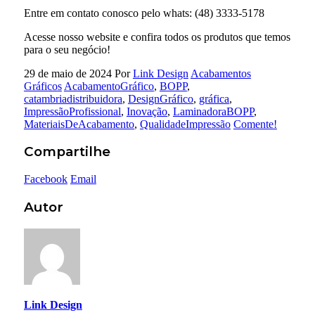
Entre em contato conosco pelo whats: (48) 3333-5178
Acesse nosso website e confira todos os produtos que temos
para o seu negócio!
29 de maio de 2024
Por
Link Design
Acabamentos
Gráficos
AcabamentoGráfico
,
BOPP
,
catambriadistribuidora
,
DesignGráfico
,
gráfica
,
ImpressãoProfissional
,
Inovação
,
LaminadoraBOPP
,
MateriaisDeAcabamento
,
QualidadeImpressão
Comente!
Compartilhe
Facebook
Email
Autor
Link Design