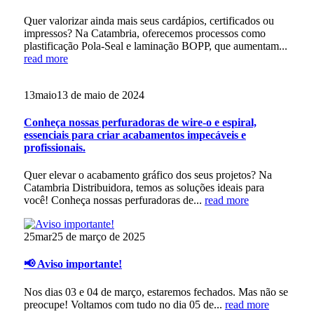
Quer valorizar ainda mais seus cardápios, certificados ou
impressos? Na Catambria, oferecemos processos como
plastificação Pola-Seal e laminação BOPP, que aumentam...
read more
13
maio
13 de maio de 2024
Conheça nossas perfuradoras de wire-o e espiral,
essenciais para criar acabamentos impecáveis e
profissionais.
Quer elevar o acabamento gráfico dos seus projetos? Na
Catambria Distribuidora, temos as soluções ideais para
você! Conheça nossas perfuradoras de...
read more
25
mar
25 de março de 2025
📢 Aviso importante!
Nos dias 03 e 04 de março, estaremos fechados. Mas não se
preocupe! Voltamos com tudo no dia 05 de...
read more