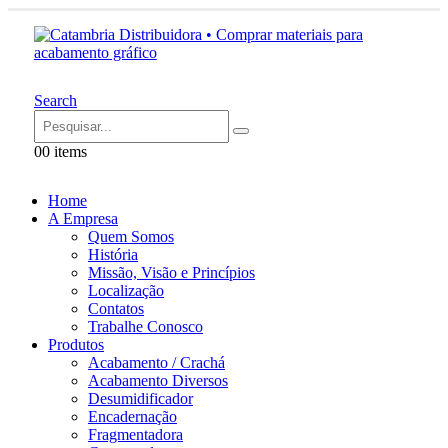
Search
0
0 items
Home
A Empresa
Quem Somos
História
Missão, Visão e Princípios
Localização
Contatos
Trabalhe Conosco
Produtos
Acabamento / Crachá
Acabamento Diversos
Desumidificador
Encadernação
Fragmentadora