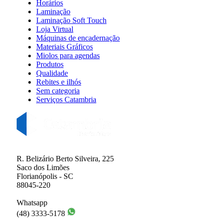
Horários
Laminação
Laminação Soft Touch
Loja Virtual
Máquinas de encadernação
Materiais Gráficos
Miolos para agendas
Produtos
Qualidade
Rebites e ilhós
Sem categoria
Serviços Catambria
R. Belizário Berto Silveira, 225
Saco dos Limões
Florianópolis - SC
88045-220
Whatsapp
(48) 3333-5178