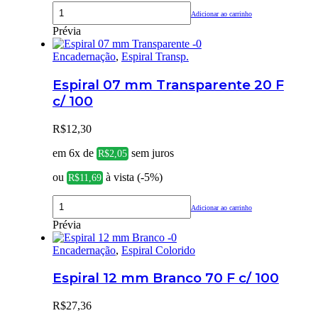
Adicionar ao carrinho
Prévia
Encadernação
,
Espiral Transp.
Espiral 07 mm Transparente 20 F
c/ 100
R$
12,30
em 6x de
sem juros
R$
2,05
ou
à vista (-5%)
R$
11,69
Adicionar ao carrinho
Prévia
Encadernação
,
Espiral Colorido
Espiral 12 mm Branco 70 F c/ 100
R$
27,36