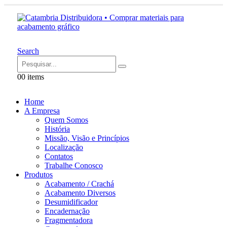
Search
0
0 items
Home
A Empresa
Quem Somos
História
Missão, Visão e Princípios
Localização
Contatos
Trabalhe Conosco
Produtos
Acabamento / Crachá
Acabamento Diversos
Desumidificador
Encadernação
Fragmentadora