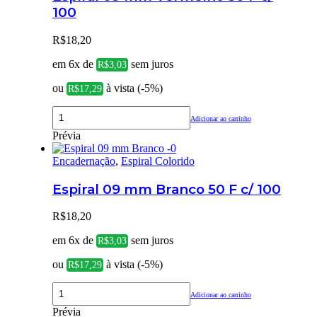
100
R$
18,20
em 6x de
sem juros
R$
3,03
ou
à vista (-5%)
R$
17,29
Adicionar ao carrinho
Prévia
Encadernação
,
Espiral Colorido
Espiral 09 mm Branco 50 F c/ 100
R$
18,20
em 6x de
sem juros
R$
3,03
ou
à vista (-5%)
R$
17,29
Adicionar ao carrinho
Prévia