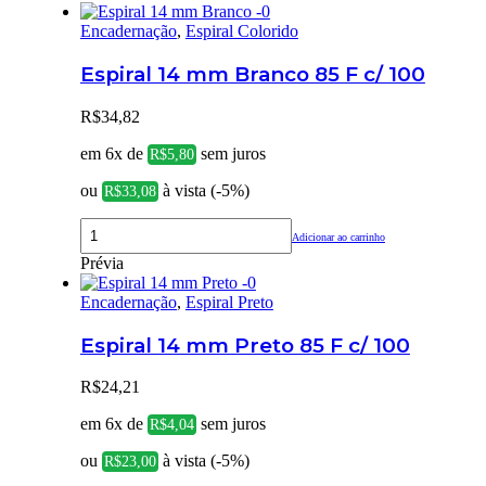
Encadernação
,
Espiral Colorido
Espiral 14 mm Branco 85 F c/ 100
R$
34,82
em 6x de
sem juros
R$
5,80
ou
à vista (-5%)
R$
33,08
Adicionar ao carrinho
Prévia
Encadernação
,
Espiral Preto
Espiral 14 mm Preto 85 F c/ 100
R$
24,21
em 6x de
sem juros
R$
4,04
ou
à vista (-5%)
R$
23,00