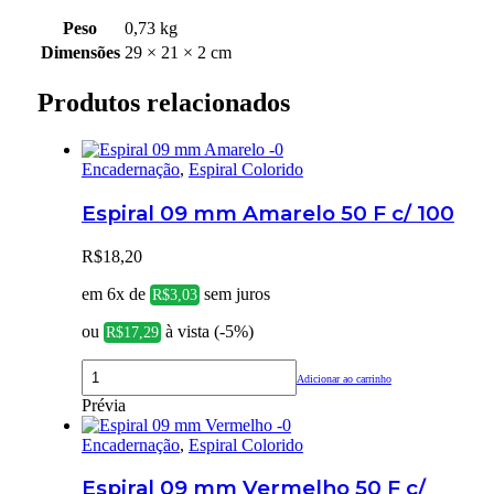
Peso
0,73 kg
Dimensões
29 × 21 × 2 cm
Produtos relacionados
Encadernação
,
Espiral Colorido
Espiral 09 mm Amarelo 50 F c/ 100
R$
18,20
em 6x de
sem juros
R$
3,03
ou
à vista (-5%)
R$
17,29
Adicionar ao carrinho
Prévia
Encadernação
,
Espiral Colorido
Espiral 09 mm Vermelho 50 F c/