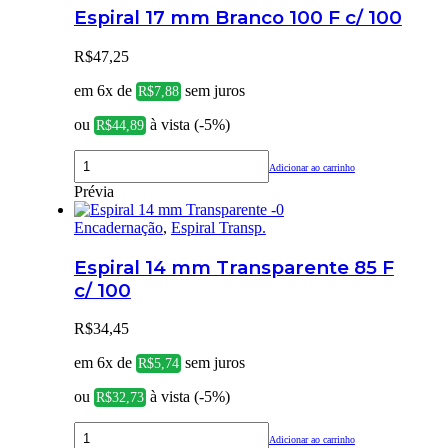
Espiral 17 mm Branco 100 F c/ 100
R$
47,25
em 6x de
sem juros
R$
7,88
ou
à vista (-5%)
R$
44,89
Adicionar ao carrinho
Prévia
Encadernação
,
Espiral Transp.
Espiral 14 mm Transparente 85 F
c/ 100
R$
34,45
em 6x de
sem juros
R$
5,74
ou
à vista (-5%)
R$
32,73
Adicionar ao carrinho