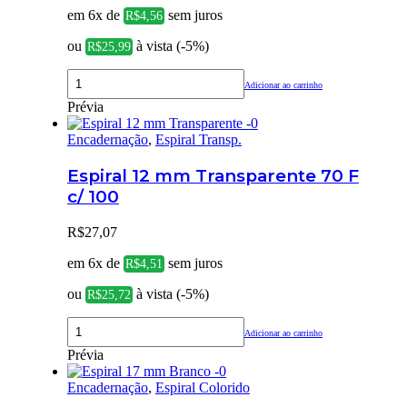
em 6x de
sem juros
R$
4,56
ou
à vista (-5%)
R$
25,99
Adicionar ao carrinho
Prévia
Encadernação
,
Espiral Transp.
Espiral 12 mm Transparente 70 F
c/ 100
R$
27,07
em 6x de
sem juros
R$
4,51
ou
à vista (-5%)
R$
25,72
Adicionar ao carrinho
Prévia
Encadernação
,
Espiral Colorido