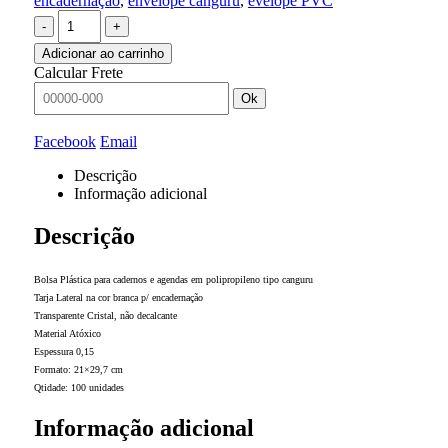
encadernação
,
envelope canguru
,
evelope PVC
-
+
Adicionar ao carrinho
Calcular Frete
Ok
Facebook
Email
Descrição
Informação adicional
Descrição
Bolsa Plástica para cadernos e agendas em polipropileno tipo canguru
Tarja Lateral na cor branca p/ encadernação
Transparente Cristal, não decalcante
Material Atóxico
Espessura 0,15
Formato: 21×29,7 cm
Qtidade: 100 unidades
Informação adicional