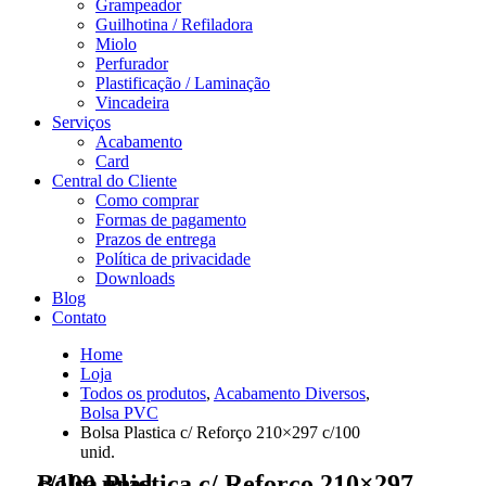
Grampeador
Guilhotina / Refiladora
Miolo
Perfurador
Plastificação / Laminação
Vincadeira
Serviços
Acabamento
Card
Central do Cliente
Como comprar
Formas de pagamento
Prazos de entrega
Política de privacidade
Downloads
Blog
Contato
Home
Loja
Todos os produtos
,
Acabamento Diversos
,
Bolsa PVC
Bolsa Plastica c/ Reforço 210×297 c/100
unid.
Bolsa Plastica c/ Reforço 210×297 c/100 unid.