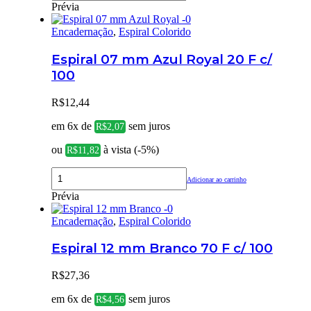
Prévia
Encadernação
,
Espiral Colorido
Espiral 07 mm Azul Royal 20 F c/
100
R$
12,44
em 6x de
sem juros
R$
2,07
ou
à vista (-5%)
R$
11,82
Adicionar ao carrinho
Prévia
Encadernação
,
Espiral Colorido
Espiral 12 mm Branco 70 F c/ 100
R$
27,36
em 6x de
sem juros
R$
4,56