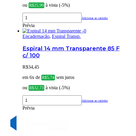
ou
à vista (-5%)
R$
25,99
Adicionar ao carrinho
Prévia
Encadernação
,
Espiral Transp.
Espiral 14 mm Transparente 85 F
c/ 100
R$
34,45
em 6x de
sem juros
R$
5,74
ou
à vista (-5%)
R$
32,73
Adicionar ao carrinho
Prévia