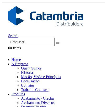
Search
0
0 items
Home
A Empresa
Quem Somos
História
Missão, Visão e Princípios
Localização
Contatos
Trabalhe Conosco
Produtos
Acabamento / Crachá
Acabamento Diversos
Desumidificador