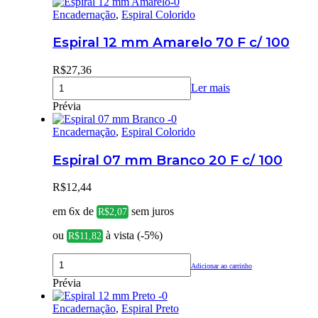
Encadernação
,
Espiral Colorido
Espiral 12 mm Amarelo 70 F c/ 100
R$
27,36
Ler mais
Prévia
Encadernação
,
Espiral Colorido
Espiral 07 mm Branco 20 F c/ 100
R$
12,44
em 6x de
sem juros
R$
2,07
ou
à vista (-5%)
R$
11,82
Adicionar ao carrinho
Prévia
Encadernação
,
Espiral Preto