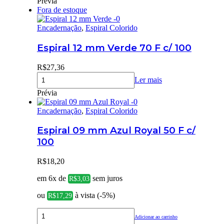
Prévia
Fora de estoque
Encadernação
,
Espiral Colorido
Espiral 12 mm Verde 70 F c/ 100
R$
27,36
Ler mais
Prévia
Encadernação
,
Espiral Colorido
Espiral 09 mm Azul Royal 50 F c/
100
R$
18,20
em 6x de
sem juros
R$
3,03
ou
à vista (-5%)
R$
17,29
Adicionar ao carrinho