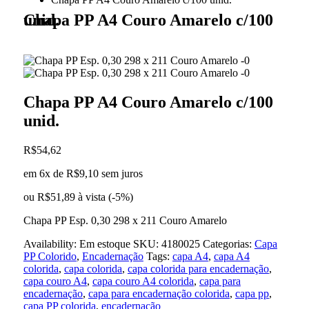
Chapa PP A4 Couro Amarelo c/100 unid.
Chapa PP A4 Couro Amarelo c/100
unid.
R$
54,62
em 6x de
R$
9,10
sem juros
ou
R$
51,89
à vista (-5%)
Chapa PP Esp. 0,30 298 x 211 Couro Amarelo
Availability:
Em estoque
SKU:
4180025
Categorias:
Capa
PP Colorido
,
Encadernação
Tags:
capa A4
,
capa A4
colorida
,
capa colorida
,
capa colorida para encadernação
,
capa couro A4
,
capa couro A4 colorida
,
capa para
encadernação
,
capa para encadernação colorida
,
capa pp
,
capa PP colorida
,
encadernação