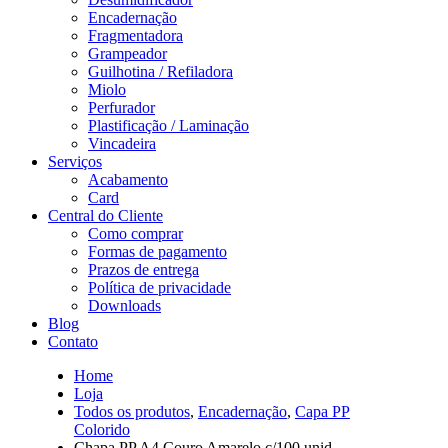
Encadernação
Fragmentadora
Grampeador
Guilhotina / Refiladora
Miolo
Perfurador
Plastificação / Laminação
Vincadeira
Serviços
Acabamento
Card
Central do Cliente
Como comprar
Formas de pagamento
Prazos de entrega
Política de privacidade
Downloads
Blog
Contato
Home
Loja
Todos os produtos
,
Encadernação
,
Capa PP
Colorido
Chapa PP A4 Couro Amarelo c/100 unid.