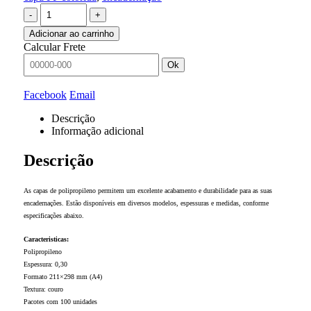
-
+
Adicionar ao carrinho
Calcular Frete
Ok
Facebook
Email
Descrição
Informação adicional
Descrição
As capas de polipropileno permitem um excelente acabamento e durabilidade para as suas
encadernações. Estão disponíveis em diversos modelos, espessuras e medidas, conforme
especificações abaixo.
Caracteristicas:
Polipropileno
Espessura: 0,30
Formato 211×298 mm (A4)
Textura: couro
Pacotes com 100 unidades