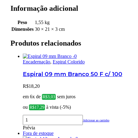
Informação adicional
Peso
1,55 kg
Dimensões
30 × 21 × 3 cm
Produtos relacionados
Encadernação
,
Espiral Colorido
Espiral 09 mm Branco 50 F c/ 100
R$
18,20
em 6x de
sem juros
R$
3,03
ou
à vista (-5%)
R$
17,29
Adicionar ao carrinho
Prévia
Fora de estoque