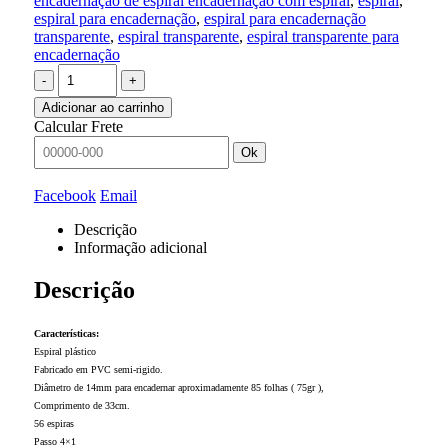
encadernação de espiral encadernação com espiral
,
espiral
,
espiral para encadernação
,
espiral para encadernação
transparente
,
espiral transparente
,
espiral transparente para
encadernação
-
+
Adicionar ao carrinho
Calcular Frete
Ok
Facebook
Email
Descrição
Informação adicional
Descrição
Características:
Espiral plástico
Fabricado em PVC semi-rigido.
Diâmetro de 14mm para encadernar aproximadamente 85 folhas ( 75gr ),
Comprimento de 33cm.
56 espiras
Passo 4×1