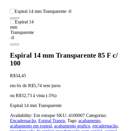
Espiral 14 mm Transparente 85 F c/
100
R$
34,45
em 6x de
R$
5,74
sem juros
ou
R$
32,73
à vista (-5%)
Espiral 14 mm Transparente
Availability:
Em estoque
SKU:
4100007
Categorias:
Encadernação
,
Espiral Transp.
Tags:
acabamento
,
acabamento em espiral
,
acabamento grafico
,
encadernação
,