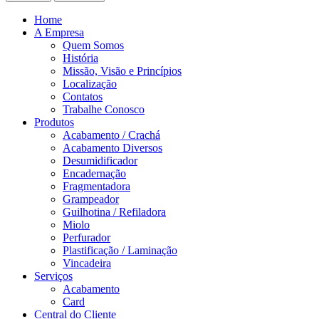
Home
A Empresa
Quem Somos
História
Missão, Visão e Princípios
Localização
Contatos
Trabalhe Conosco
Produtos
Acabamento / Crachá
Acabamento Diversos
Desumidificador
Encadernação
Fragmentadora
Grampeador
Guilhotina / Refiladora
Miolo
Perfurador
Plastificação / Laminação
Vincadeira
Serviços
Acabamento
Card
Central do Cliente