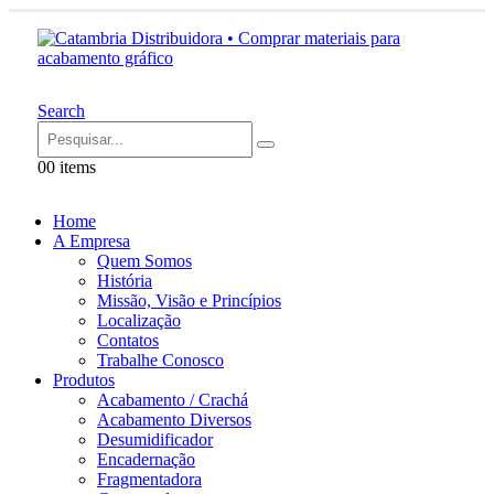
Search
0
0 items
Home
A Empresa
Quem Somos
História
Missão, Visão e Princípios
Localização
Contatos
Trabalhe Conosco
Produtos
Acabamento / Crachá
Acabamento Diversos
Desumidificador
Encadernação
Fragmentadora