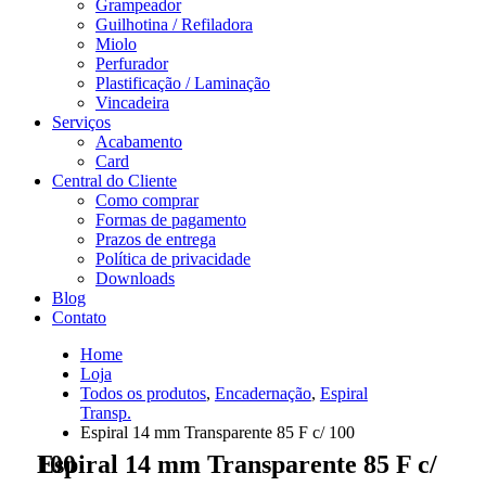
Grampeador
Guilhotina / Refiladora
Miolo
Perfurador
Plastificação / Laminação
Vincadeira
Serviços
Acabamento
Card
Central do Cliente
Como comprar
Formas de pagamento
Prazos de entrega
Política de privacidade
Downloads
Blog
Contato
Home
Loja
Todos os produtos
,
Encadernação
,
Espiral
Transp.
Espiral 14 mm Transparente 85 F c/ 100
Espiral 14 mm Transparente 85 F c/ 100