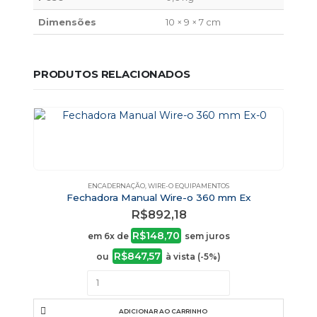
Dimensões
10 × 9 × 7 cm
PRODUTOS RELACIONADOS
ENCADERNAÇÃO
,
WIRE-O EQUIPAMENTOS
Fechadora Manual Wire-o 360 mm Ex
R$
892,18
R$
148,70
em 6x de
sem juros
R$
847,57
ou
à vista (-5%)
ADICIONAR AO CARRINHO