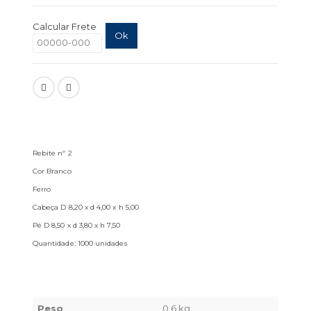
Calcular Frete
Ok
Rebite nº 2
Cor Branco
Ferro
Cabeça D 8,20 x d 4,00 x h 5,00
Pé D 8,50 x d 3,80 x h 7,50
Quantidade: 1000 unidades
Peso
0,6 kg