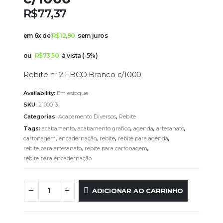
R$
77,37
em 6x de
R$
12,90
sem juros
ou
R$
73,50
à vista (-5%)
Rebite nº 2 FBCO Branco c/1000
Availability:
Em estoque
SKU:
2100013
Categorias:
Acabamento Diversos
,
Rebite
Tags:
acabamento
,
acabamento grafico
,
agenda
,
artesanato
,
cartonagem
,
encadernação
,
rebite
,
rebite para agenda
,
rebite para artesanato
,
rebite para cartonagem
,
rebite para encadernação
ADICIONAR AO CARRINHO