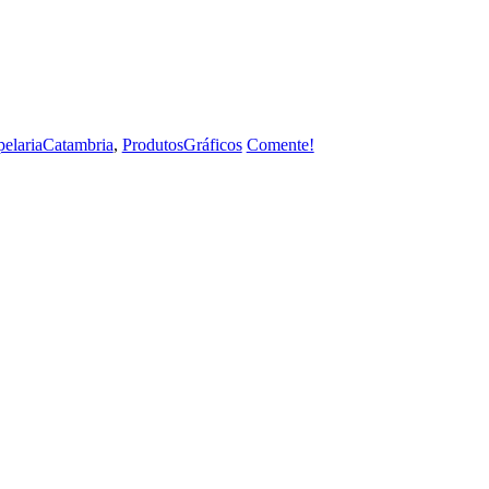
pelariaCatambria
,
ProdutosGráficos
Comente!