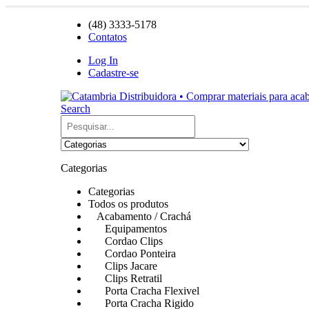
(48) 3333-5178
Contatos
Log In
Cadastre-se
Search
Categorias
Categorias
Todos os produtos
Acabamento / Crachá
Equipamentos
Cordao Clips
Cordao Ponteira
Clips Jacare
Clips Retratil
Porta Cracha Flexivel
Porta Cracha Rigido