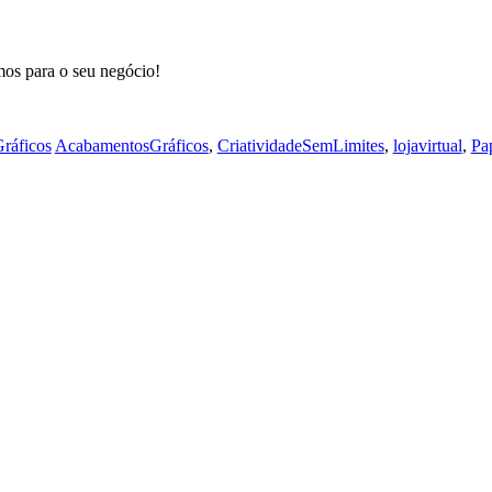
mos para o seu negócio!
ráficos
AcabamentosGráficos
,
CriatividadeSemLimites
,
lojavirtual
,
Pa