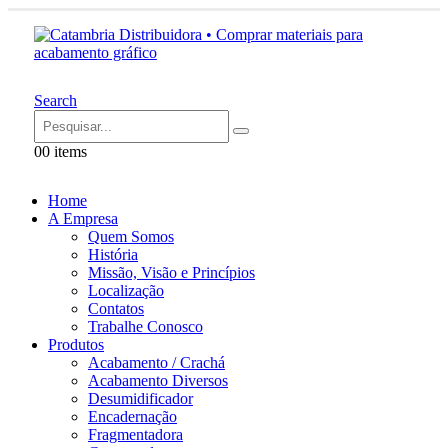
Search
0
0 items
Home
A Empresa
Quem Somos
História
Missão, Visão e Princípios
Localização
Contatos
Trabalhe Conosco
Produtos
Acabamento / Crachá
Acabamento Diversos
Desumidificador
Encadernação
Fragmentadora