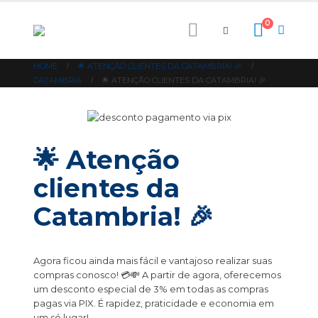
0
HOME
🌟 ATENÇÃO CLIENTES DA CATAMBRIA! 🎉
CATAMBRIA
🌟 ATENÇÃO CLIENTES DA CATAMBRIA! 🎉
🌟 Atenção
clientes da
Catambria! 🎉
Agora ficou ainda mais fácil e vantajoso realizar suas
compras conosco! 💳💸 A partir de agora, oferecemos
um desconto especial de 3% em todas as compras
pagas via PIX. É rapidez, praticidade e economia em
um só lugar!