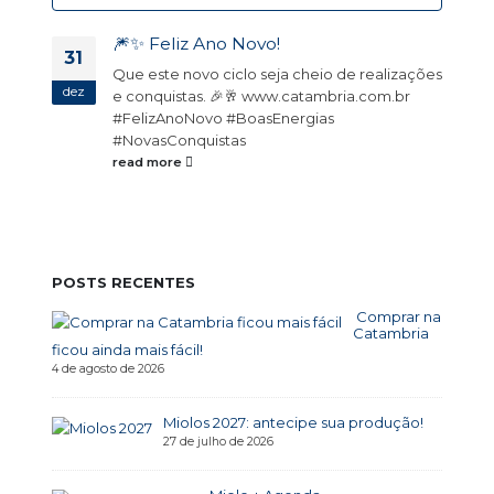
🎆✨ Feliz Ano Novo!
31
Que este novo ciclo seja cheio de realizações
dez
e conquistas. 🎉🥂 www.catambria.com.br
m
#FelizAnoNovo #BoasEnergias
#NovasConquistas
read more
POSTS RECENTES
Comprar na
Catambria
ficou ainda mais fácil!
4 de agosto de 2026
Miolos 2027: antecipe sua produção!
27 de julho de 2026