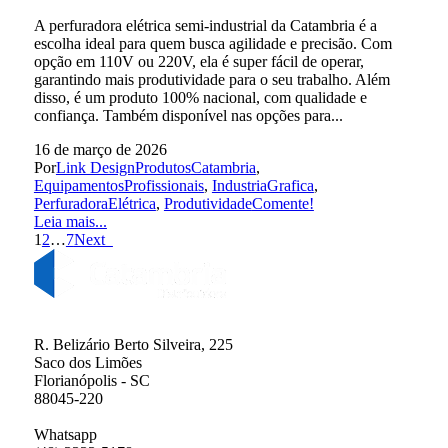
A perfuradora elétrica semi-industrial da Catambria é a
escolha ideal para quem busca agilidade e precisão. Com
opção em 110V ou 220V, ela é super fácil de operar,
garantindo mais produtividade para o seu trabalho. Além
disso, é um produto 100% nacional, com qualidade e
confiança. Também disponível nas opções para...
16 de março de 2026
Por
Link Design
Produtos
Catambria
,
EquipamentosProfissionais
,
IndustriaGrafica
,
PerfuradoraElétrica
,
Produtividade
Comente!
Leia mais...
1
2
…
7
Next
R. Belizário Berto Silveira, 225
Saco dos Limões
Florianópolis - SC
88045-220
Whatsapp