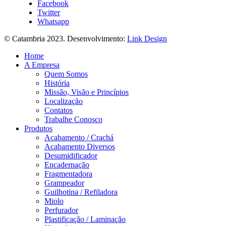
Facebook
Twitter
Whatsapp
© Catambria 2023. Desenvolvimento:
Link Design
Home
A Empresa
Quem Somos
História
Missão, Visão e Princípios
Localização
Contatos
Trabalhe Conosco
Produtos
Acabamento / Crachá
Acabamento Diversos
Desumidificador
Encadernação
Fragmentadora
Grampeador
Guilhotina / Refiladora
Miolo
Perfurador
Plastificação / Laminação