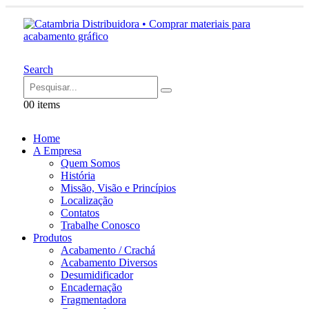
Search
0
0 items
Home
A Empresa
Quem Somos
História
Missão, Visão e Princípios
Localização
Contatos
Trabalhe Conosco
Produtos
Acabamento / Crachá
Acabamento Diversos
Desumidificador
Encadernação
Fragmentadora