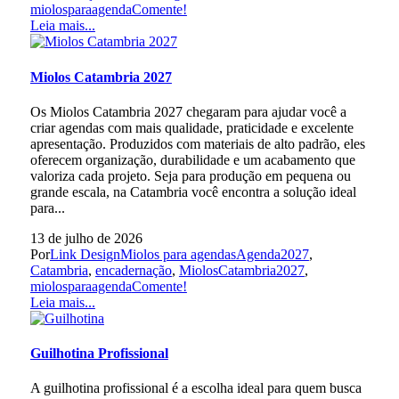
miolosparaagenda
Comente!
Leia mais...
Miolos Catambria 2027
Os Miolos Catambria 2027 chegaram para ajudar você a
criar agendas com mais qualidade, praticidade e excelente
apresentação. Produzidos com materiais de alto padrão, eles
oferecem organização, durabilidade e um acabamento que
valoriza cada projeto. Seja para produção em pequena ou
grande escala, na Catambria você encontra a solução ideal
para...
13 de julho de 2026
Por
Link Design
Miolos para agendas
Agenda2027
,
Catambria
,
encadernação
,
MiolosCatambria2027
,
miolosparaagenda
Comente!
Leia mais...
Guilhotina Profissional
A guilhotina profissional é a escolha ideal para quem busca