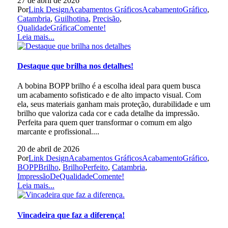
27 de abril de 2026
Por
Link Design
Acabamentos Gráficos
AcabamentoGráfico
,
Catambria
,
Guilhotina
,
Precisão
,
QualidadeGráfica
Comente!
Leia mais...
Destaque que brilha nos detalhes!
A bobina BOPP brilho é a escolha ideal para quem busca
um acabamento sofisticado e de alto impacto visual. Com
ela, seus materiais ganham mais proteção, durabilidade e um
brilho que valoriza cada cor e cada detalhe da impressão.
Perfeita para quem quer transformar o comum em algo
marcante e profissional....
20 de abril de 2026
Por
Link Design
Acabamentos Gráficos
AcabamentoGráfico
,
BOPPBrilho
,
BrilhoPerfeito
,
Catambria
,
ImpressãoDeQualidade
Comente!
Leia mais...
Vincadeira que faz a diferença!