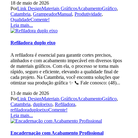
18 de maio de 2026
Por
Link Design
Materiais Gráficos
AcabamentoGráfico
,
Catambria
,
GrampeadorManual
,
Produtividade
,
Qualidade
Comente!
Leia mais...
Refiladora duplo eixo
A refiladora é essencial para garantir cortes precisos,
alinhados e com acabamento impecável em diversos tipos
de materiais gráficos. Com ela, o processo se torna mais
rápido, seguro e eficiente, elevando a qualidade final de
cada projeto. Na Catambria, você encontra soluções que
otimizar sua produção gráfica ✨ 📞 Fale conosco: (48)...
13 de maio de 2026
Por
Link Design
Materiais Gráficos
AcabamentoGráfico
,
Catambria
,
duploeixo
,
Refiladora
,
refiladoraduploeixo
Comente!
Leia mais...
Encadernação com Acabamento Profissional