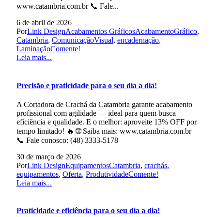
www.catambria.com.br 📞 Fale...
6 de abril de 2026
Por
Link Design
Acabamentos Gráficos
AcabamentoGráfico
,
Catambria
,
ComunicaçãoVisual
,
encadernação
,
Laminação
Comente!
Leia mais...
Precisão e praticidade para o seu dia a dia!
A Cortadora de Crachá da Catambria garante acabamento
profissional com agilidade — ideal para quem busca
eficiência e qualidade. E o melhor: aproveite 13% OFF por
tempo limitado! 🔥 🌐 Saiba mais: www.catambria.com.br
📞 Fale conosco: (48) 3333-5178
30 de março de 2026
Por
Link Design
Equipamentos
Catambria
,
crachás
,
equipamentos
,
Oferta
,
Produtividade
Comente!
Leia mais...
Praticidade e eficiência para o seu dia a dia!