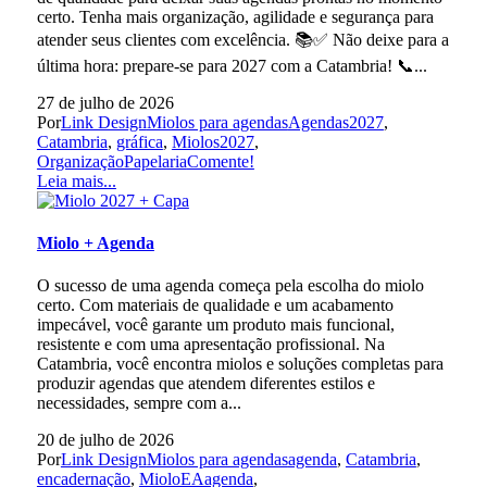
certo. Tenha mais organização, agilidade e segurança para
atender seus clientes com excelência. 📚✅ Não deixe para a
última hora: prepare-se para 2027 com a Catambria! 📞...
27 de julho de 2026
Por
Link Design
Miolos para agendas
Agendas2027
,
Catambria
,
gráfica
,
Miolos2027
,
OrganizaçãoPapelaria
Comente!
Leia mais...
Miolo + Agenda
O sucesso de uma agenda começa pela escolha do miolo
certo. Com materiais de qualidade e um acabamento
impecável, você garante um produto mais funcional,
resistente e com uma apresentação profissional. Na
Catambria, você encontra miolos e soluções completas para
produzir agendas que atendem diferentes estilos e
necessidades, sempre com a...
20 de julho de 2026
Por
Link Design
Miolos para agendas
agenda
,
Catambria
,
encadernação
,
MioloEAagenda
,