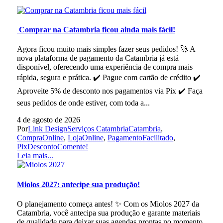
Comprar na Catambria ficou ainda mais fácil!
Agora ficou muito mais simples fazer seus pedidos! 🚀 A
nova plataforma de pagamento da Catambria já está
disponível, oferecendo uma experiência de compra mais
rápida, segura e prática. ✔️ Pague com cartão de crédito ✔️
Aproveite 5% de desconto nos pagamentos via Pix ✔️ Faça
seus pedidos de onde estiver, com toda a...
4 de agosto de 2026
Por
Link Design
Serviços Catambria
Catambria
,
CompraOnline
,
LojaOnline
,
PagamentoFacilitado
,
PixDesconto
Comente!
Leia mais...
Miolos 2027: antecipe sua produção!
O planejamento começa antes! ✨ Com os Miolos 2027 da
Catambria, você antecipa sua produção e garante materiais
de qualidade para deixar suas agendas prontas no momento