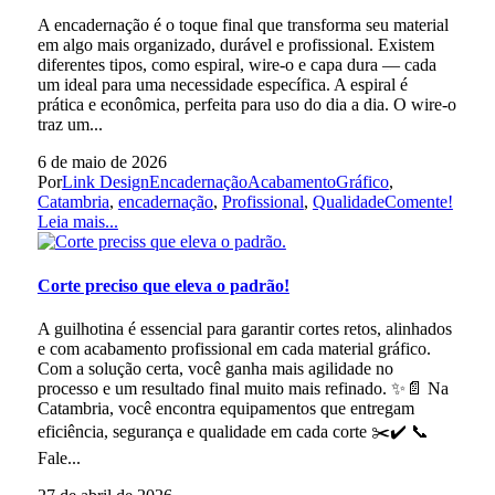
A encadernação é o toque final que transforma seu material
em algo mais organizado, durável e profissional. Existem
diferentes tipos, como espiral, wire-o e capa dura — cada
um ideal para uma necessidade específica. A espiral é
prática e econômica, perfeita para uso do dia a dia. O wire-o
traz um...
6 de maio de 2026
Por
Link Design
Encadernação
AcabamentoGráfico
,
Catambria
,
encadernação
,
Profissional
,
Qualidade
Comente!
Leia mais...
Corte preciso que eleva o padrão!
A guilhotina é essencial para garantir cortes retos, alinhados
e com acabamento profissional em cada material gráfico.
Com a solução certa, você ganha mais agilidade no
processo e um resultado final muito mais refinado. ✨📄 Na
Catambria, você encontra equipamentos que entregam
eficiência, segurança e qualidade em cada corte ✂️✔️ 📞
Fale...