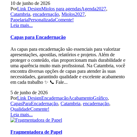
10 de junho de 2026
Por
Link Design
Miolos para agendas
Agenda2027
,
Catambria
,
encadernação
,
Miolos2027
,
PapelariaPersonalizada
Comente!
Leia mais...
Capas para Encadernação
As capas para encadernação são essenciais para valorizar
apresentações, apostilas, relatórios e projetos. Além de
proteger o conteúdo, elas proporcionam mais durabilidade e
uma aparência muito mais profissional. Na Catambria, você
encontra diversas opções de capas para atender às suas
necessidades, garantindo qualidade e excelente acabamento
em cada trabalho ✨ 📞 Fale...
5 de junho de 2026
Por
Link Design
Encadernação
AcabamentoGráfico
,
CapasParaEncadernação
,
Catambria
,
encadernação
,
Qualidade
Comente!
Leia mais...
Fragmentadora de Papel