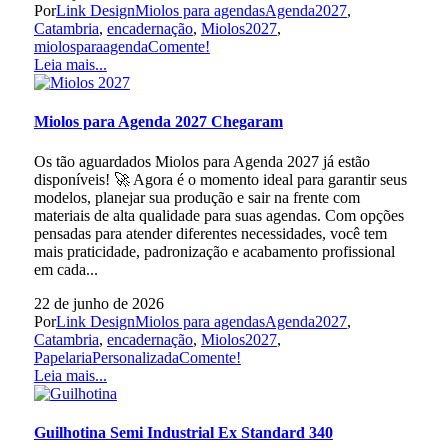
Por
Link Design
Miolos para agendas
Agenda2027
,
Catambria
,
encadernação
,
Miolos2027
,
miolosparaagenda
Comente!
Leia mais...
Miolos para Agenda 2027 Chegaram
Os tão aguardados Miolos para Agenda 2027 já estão
disponíveis! 🚀 Agora é o momento ideal para garantir seus
modelos, planejar sua produção e sair na frente com
materiais de alta qualidade para suas agendas. Com opções
pensadas para atender diferentes necessidades, você tem
mais praticidade, padronização e acabamento profissional
em cada...
22 de junho de 2026
Por
Link Design
Miolos para agendas
Agenda2027
,
Catambria
,
encadernação
,
Miolos2027
,
PapelariaPersonalizada
Comente!
Leia mais...
Guilhotina Semi Industrial Ex Standard 340