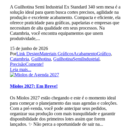
A Guilhotina Semi Industrial Ex Standard 340 sem mesa é a
solução ideal para quem busca cortes precisos, agilidade na
produção e excelente acabamento. Compacta e eficiente, ela
oferece praticidade para gráficas, papelarias e empresas que
necessitam de alta qualidade em seus processos. Na
Catambria, você encontra equipamentos que unem
produtividade,...
15 de junho de 2026
Por
Link Design
Materiais Gráficos
AcabamentoGráfico
,
Catambria
,
Guilhotina
,
GuilhotinaSemiIndustrial
,
Precisão
Comente!
Leia mais...
Miolos 2027: Em Breve!
Os Miolos 2027 estão chegando e este é o momento ideal
para começar o planejamento das suas agendas e coleções.
Com a pré-venda, você pode antecipar seus pedidos,
organizar sua produção com mais tranquilidade e garantir
disponibilidade dos primeiros lotes assim que forem
lançados. ✨ Não perca a oportunidade de sair na...