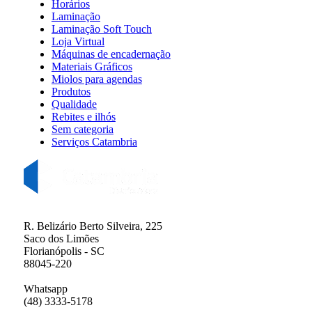
Horários
Laminação
Laminação Soft Touch
Loja Virtual
Máquinas de encadernação
Materiais Gráficos
Miolos para agendas
Produtos
Qualidade
Rebites e ilhós
Sem categoria
Serviços Catambria
R. Belizário Berto Silveira, 225
Saco dos Limões
Florianópolis - SC
88045-220
Whatsapp
(48) 3333-5178