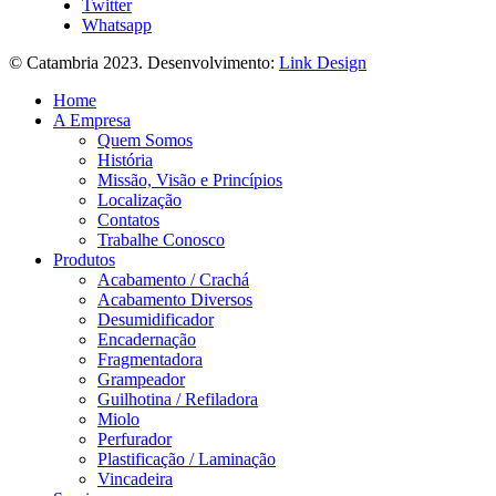
Twitter
Whatsapp
© Catambria 2023. Desenvolvimento:
Link Design
Home
A Empresa
Quem Somos
História
Missão, Visão e Princípios
Localização
Contatos
Trabalhe Conosco
Produtos
Acabamento / Crachá
Acabamento Diversos
Desumidificador
Encadernação
Fragmentadora
Grampeador
Guilhotina / Refiladora
Miolo
Perfurador
Plastificação / Laminação
Vincadeira