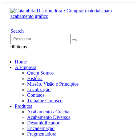
Search
0
0 items
Home
A Empresa
Quem Somos
História
Missão, Visão e Princípios
Localização
Contatos
Trabalhe Conosco
Produtos
Acabamento / Crachá
Acabamento Diversos
Desumidificador
Encadernação
Fragmentadora