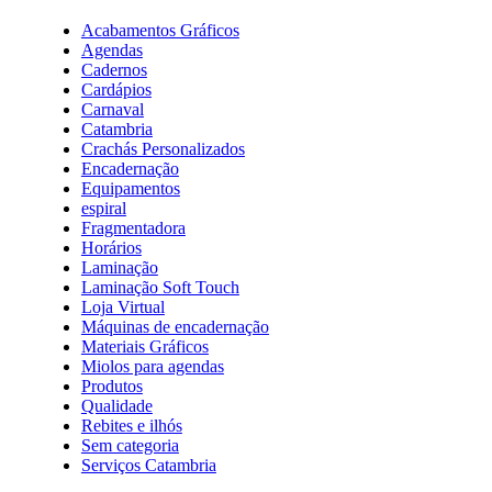
Acabamentos Gráficos
Agendas
Cadernos
Cardápios
Carnaval
Catambria
Crachás Personalizados
Encadernação
Equipamentos
espiral
Fragmentadora
Horários
Laminação
Laminação Soft Touch
Loja Virtual
Máquinas de encadernação
Materiais Gráficos
Miolos para agendas
Produtos
Qualidade
Rebites e ilhós
Sem categoria
Serviços Catambria