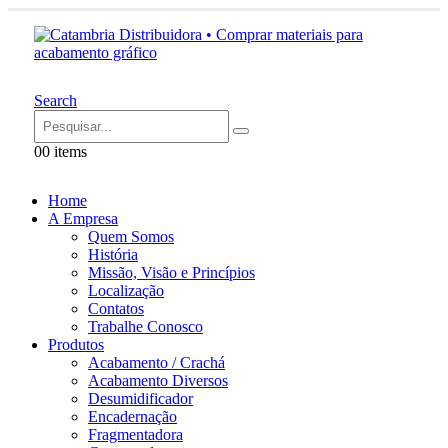
Search
0
0 items
Home
A Empresa
Quem Somos
História
Missão, Visão e Princípios
Localização
Contatos
Trabalhe Conosco
Produtos
Acabamento / Crachá
Acabamento Diversos
Desumidificador
Encadernação
Fragmentadora