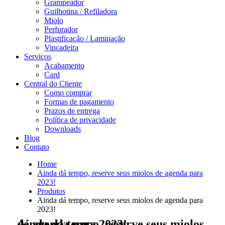
Grampeador
Guilhotina / Refiladora
Miolo
Perfurador
Plastificação / Laminação
Vincadeira
Serviços
Acabamento
Card
Central do Cliente
Como comprar
Formas de pagamento
Prazos de entrega
Política de privacidade
Downloads
Blog
Contato
Home
Ainda dá tempo, reserve seus miolos de agenda para
2023!
Produtos
Ainda dá tempo, reserve seus miolos de agenda para
2023!
Ainda dá tempo, reserve seus miolos de agenda para 2023!