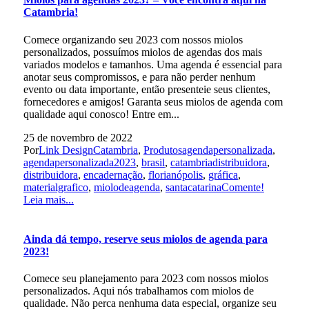
Catambria!
Comece organizando seu 2023 com nossos miolos
personalizados, possuímos miolos de agendas dos mais
variados modelos e tamanhos. Uma agenda é essencial para
anotar seus compromissos, e para não perder nenhum
evento ou data importante, então presenteie seus clientes,
fornecedores e amigos! Garanta seus miolos de agenda com
qualidade aqui conosco! Entre em...
25 de novembro de 2022
Por
Link Design
Catambria
,
Produtos
agendapersonalizada
,
agendapersonalizada2023
,
brasil
,
catambriadistribuidora
,
distribuidora
,
encadernação
,
florianópolis
,
gráfica
,
materialgrafico
,
miolodeagenda
,
santacatarina
Comente!
Leia mais...
Ainda dá tempo, reserve seus miolos de agenda para
2023!
Comece seu planejamento para 2023 com nossos miolos
personalizados. Aqui nós trabalhamos com miolos de
qualidade. Não perca nenhuma data especial, organize seu