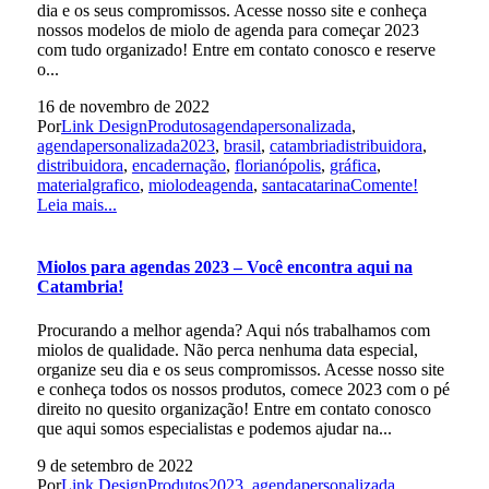
dia e os seus compromissos. Acesse nosso site e conheça
nossos modelos de miolo de agenda para começar 2023
com tudo organizado! Entre em contato conosco e reserve
o...
16 de novembro de 2022
Por
Link Design
Produtos
agendapersonalizada
,
agendapersonalizada2023
,
brasil
,
catambriadistribuidora
,
distribuidora
,
encadernação
,
florianópolis
,
gráfica
,
materialgrafico
,
miolodeagenda
,
santacatarina
Comente!
Leia mais...
Miolos para agendas 2023 – Você encontra aqui na
Catambria!
Procurando a melhor agenda? Aqui nós trabalhamos com
miolos de qualidade. Não perca nenhuma data especial,
organize seu dia e os seus compromissos. Acesse nosso site
e conheça todos os nossos produtos, comece 2023 com o pé
direito no quesito organização! Entre em contato conosco
que aqui somos especialistas e podemos ajudar na...
9 de setembro de 2022
Por
Link Design
Produtos
2023
,
agendapersonalizada
,