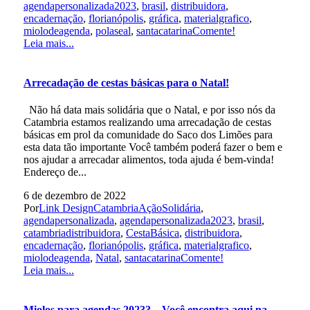
agendapersonalizada2023
,
brasil
,
distribuidora
,
encadernação
,
florianópolis
,
gráfica
,
materialgrafico
,
miolodeagenda
,
polaseal
,
santacatarina
Comente!
Leia mais...
Arrecadação de cestas básicas para o Natal!
Não há data mais solidária que o Natal, e por isso nós da
Catambria estamos realizando uma arrecadação de cestas
básicas em prol da comunidade do Saco dos Limões para
esta data tão importante Você também poderá fazer o bem e
nos ajudar a arrecadar alimentos, toda ajuda é bem-vinda!
Endereço de...
6 de dezembro de 2022
Por
Link Design
Catambria
AçãoSolidária
,
agendapersonalizada
,
agendapersonalizada2023
,
brasil
,
catambriadistribuidora
,
CestaBásica
,
distribuidora
,
encadernação
,
florianópolis
,
gráfica
,
materialgrafico
,
miolodeagenda
,
Natal
,
santacatarina
Comente!
Leia mais...
Miolos para agendas 2023? – Você encontra aqui na