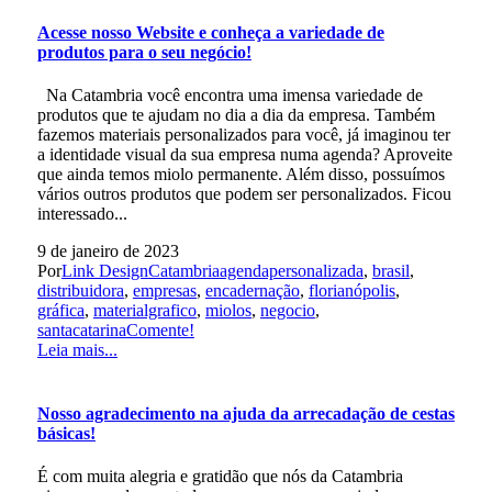
Acesse nosso Website e conheça a variedade de
produtos para o seu negócio!
Na Catambria você encontra uma imensa variedade de
produtos que te ajudam no dia a dia da empresa. Também
fazemos materiais personalizados para você, já imaginou ter
a identidade visual da sua empresa numa agenda? Aproveite
que ainda temos miolo permanente. Além disso, possuímos
vários outros produtos que podem ser personalizados. Ficou
interessado...
9 de janeiro de 2023
Por
Link Design
Catambria
agendapersonalizada
,
brasil
,
distribuidora
,
empresas
,
encadernação
,
florianópolis
,
gráfica
,
materialgrafico
,
miolos
,
negocio
,
santacatarina
Comente!
Leia mais...
Nosso agradecimento na ajuda da arrecadação de cestas
básicas!
É com muita alegria e gratidão que nós da Catambria