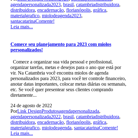
agendapersonalizada2023
,
brasil
,
catambriadistribuidora
,
distribuidora
,
encadernação
,
florianópolis
,
gráfica
,
materialgrafico
,
miolodeagenda2023
,
santacatarina
Comente!
Leia mais...
Comece seu planejamento para 2023 com miolos
personalizados!
Comece a organizar sua vida pessoal e profissional,
organizar tarefas, metas e desejos para o ano que está por
vir. Na Catambria você encontra miolos de agenda
personalizados para 2023, para você ter controle financeiro,
anotar datas importantes, colocar metas diárias ou semanais,
etc. Se você quer presentear seus clientes comprando
diretamente...
24 de agosto de 2022
Por
Link Design
Produtos
agendapersonalizada
,
agendapersonalizada2022
,
brasil
,
catambriadistribuidora
,
distribuidora
,
encadernação
,
florianópolis
,
gráfica
,
materialgrafico
,
miolodeagenda
,
santacatarina
Comente!
Leia mais...