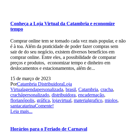
Conheça a Loja Virtual da Catambria e economize
tempo
Comprar online tem se tornado cada vez mais popular, e não
é à toa. Além da praticidade de poder fazer compras sem
sair de do seu negócio, existem diversos benefícios em
comprar online. Entre eles, a possibilidade de comparar
preços e produtos, economizar tempo e dinheiro em
deslocamentos e estacionamentos, além de...
15 de março de 2023
Por
Catambria Distribuidora
Loja
Virtual
agendapersonalizada
,
brasil
,
Catambria
,
cracha
,
crachápersonalizado
,
distribuidora
,
encadernação
,
florianópolis
,
gráfica
,
lojavirtual
,
materialgrafico
,
miolos
,
santacatarina
Comente!
Leia mais...
Horários para o Feriado de Carnaval