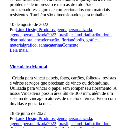
problemas de impressão e marcas de rolo. São
armazenadores seguros e confeccionados com materiais
resistentes. Também são dimensionados para trabalhar...
10 de agosto de 2022
Por
Link Design
Produtos
agendapersonalizada
,
agendapersonalizada2022
,
brasil
,
catambriadistribuidora
,
distribuidora
,
encadernação
,
florianópolis
,
gráfica
,
materialgrafico
,
santacatarina
Comente!
Leia mais...
Vincadeira Manual
Criada para vincar papéis, fotos, cartões, folhetos, revistas
e vários serviços que precisam de vinco ou dobraduras.
Utilizada para vincar o papel sem romper seu fibramento. A
nossa Vincadeira possui área útil de 360 mm, além de um
sistema de vincagem através de macho e fêmea. Ficou com
dúvidas e gostaria de...
18 de julho de 2022
Por
Link Design
Produtos
agendapersonalizada
,
agendapersonalizada2022
,
brasil
,
catambriadistribuidora
,