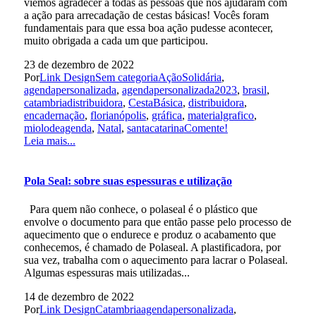
viemos agradecer a todas as pessoas que nos ajudaram com
a ação para arrecadação de cestas básicas! Vocês foram
fundamentais para que essa boa ação pudesse acontecer,
muito obrigada a cada um que participou.
23 de dezembro de 2022
Por
Link Design
Sem categoria
AçãoSolidária
,
agendapersonalizada
,
agendapersonalizada2023
,
brasil
,
catambriadistribuidora
,
CestaBásica
,
distribuidora
,
encadernação
,
florianópolis
,
gráfica
,
materialgrafico
,
miolodeagenda
,
Natal
,
santacatarina
Comente!
Leia mais...
Pola Seal: sobre suas espessuras e utilização
Para quem não conhece, o polaseal é o plástico que
envolve o documento para que então passe pelo processo de
aquecimento que o endurece e produz o acabamento que
conhecemos, é chamado de Polaseal. A plastificadora, por
sua vez, trabalha com o aquecimento para lacrar o Polaseal.
Algumas espessuras mais utilizadas...
14 de dezembro de 2022
Por
Link Design
Catambria
agendapersonalizada
,