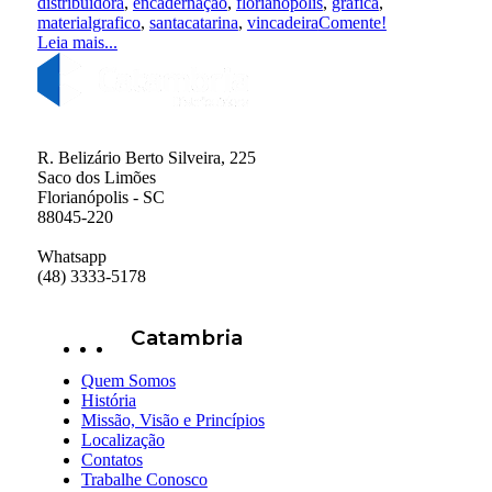
distribuidora
,
encadernação
,
florianópolis
,
gráfica
,
materialgrafico
,
santacatarina
,
vincadeira
Comente!
Leia mais...
R. Belizário Berto Silveira, 225
Saco dos Limões
Florianópolis - SC
88045-220
Whatsapp
(48) 3333-5178
Catambria
Quem Somos
História
Missão, Visão e Princípios
Localização
Contatos
Trabalhe Conosco