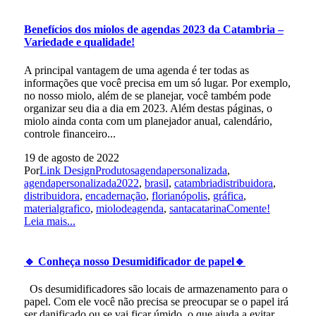
Benefícios dos miolos de agendas 2023 da Catambria –
Variedade e qualidade!
A principal vantagem de uma agenda é ter todas as
informações que você precisa em um só lugar. Por exemplo,
no nosso miolo, além de se planejar, você também pode
organizar seu dia a dia em 2023. Além destas páginas, o
miolo ainda conta com um planejador anual, calendário,
controle financeiro...
19 de agosto de 2022
Por
Link Design
Produtos
agendapersonalizada
,
agendapersonalizada2022
,
brasil
,
catambriadistribuidora
,
distribuidora
,
encadernação
,
florianópolis
,
gráfica
,
materialgrafico
,
miolodeagenda
,
santacatarina
Comente!
Leia mais...
🔹 Conheça nosso Desumidificador de papel🔹
Os desumidificadores são locais de armazenamento para o
papel. Com ele você não precisa se preocupar se o papel irá
ser danificado ou se vai ficar úmido, o que ajuda a evitar