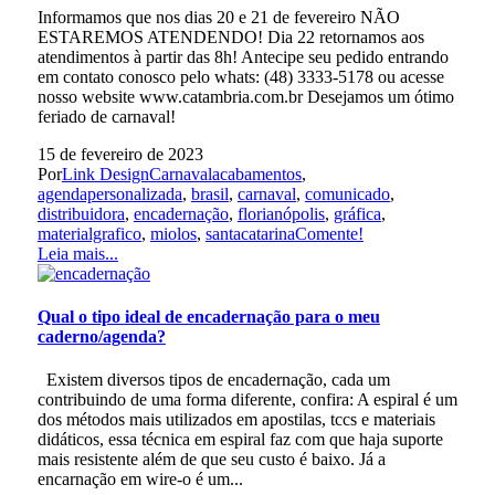
Informamos que nos dias 20 e 21 de fevereiro NÃO
ESTAREMOS ATENDENDO! Dia 22 retornamos aos
atendimentos à partir das 8h! Antecipe seu pedido entrando
em contato conosco pelo whats: (48) 3333-5178 ou acesse
nosso website www.catambria.com.br Desejamos um ótimo
feriado de carnaval!
15 de fevereiro de 2023
Por
Link Design
Carnaval
acabamentos
,
agendapersonalizada
,
brasil
,
carnaval
,
comunicado
,
distribuidora
,
encadernação
,
florianópolis
,
gráfica
,
materialgrafico
,
miolos
,
santacatarina
Comente!
Leia mais...
Qual o tipo ideal de encadernação para o meu
caderno/agenda?
Existem diversos tipos de encadernação, cada um
contribuindo de uma forma diferente, confira: A espiral é um
dos métodos mais utilizados em apostilas, tccs e materiais
didáticos, essa técnica em espiral faz com que haja suporte
mais resistente além de que seu custo é baixo. Já a
encarnação em wire-o é um...