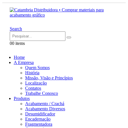
Search
0
0 items
Home
A Empresa
Quem Somos
História
Missão, Visão e Princípios
Localização
Contatos
Trabalhe Conosco
Produtos
Acabamento / Crachá
Acabamento Diversos
Desumidificador
Encadernação
Fragmentadora