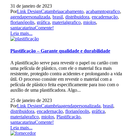
31 de janeiro de 2023
Por
Link Design
Catambria
acabamento
,
acabamntografico
,
agendapersonalizada
,
brasil
,
distribuidora
,
encadernação
,
florianópolis
,
gráfica
,
materialgrafico
,
miolos
,
santacatarina
Comente!
Leia mais...
Plastificação – Garante qualidade e durabilidade
A plastificação serve para revestir o papel ou cartão com
uma película de plástico, com ele o material fica mais
resistente, protegido contra acidentes e prolongando a vida
útil. O processo consiste em revestir o material com a
película de plástico feita especificamente para isso com o
auxílio de uma plastificadora. Algo...
25 de janeiro de 2023
Por
Link Design
Catambria
agendapersonalizada
,
brasil
,
distribuidora
,
encadernação
,
florianópolis
,
gráfica
,
materialgrafico
,
miolos
,
Plastificação
,
santacatarina
Comente!
Leia mais...