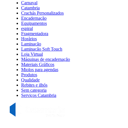
Carnaval
Catambria
Crachás Personalizados
Encadernação
Equipamentos
espiral
Fragmentadora
Horários
Laminação
Laminação Soft Touch
Loja Virtual
Máquinas de encadernação
Materiais Gráficos
Miolos para agendas
Produtos
Qualidade
Rebites e ilhós
Sem categoria
Serviços Catambria