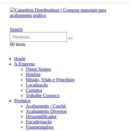
Search
0
0 items
Home
A Empresa
Quem Somos
História
Missão, Visão e Princípios
Localização
Contatos
Trabalhe Conosco
Produtos
Acabamento / Crachá
Acabamento Diversos
Desumidificador
Encadernação
Fragmentadora