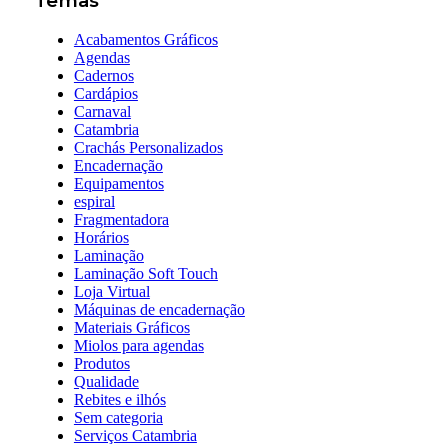
Temas
Acabamentos Gráficos
Agendas
Cadernos
Cardápios
Carnaval
Catambria
Crachás Personalizados
Encadernação
Equipamentos
espiral
Fragmentadora
Horários
Laminação
Laminação Soft Touch
Loja Virtual
Máquinas de encadernação
Materiais Gráficos
Miolos para agendas
Produtos
Qualidade
Rebites e ilhós
Sem categoria
Serviços Catambria