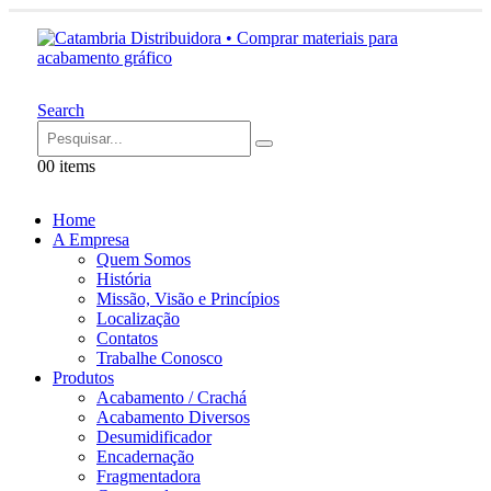
Search
0
0 items
Home
A Empresa
Quem Somos
História
Missão, Visão e Princípios
Localização
Contatos
Trabalhe Conosco
Produtos
Acabamento / Crachá
Acabamento Diversos
Desumidificador
Encadernação
Fragmentadora