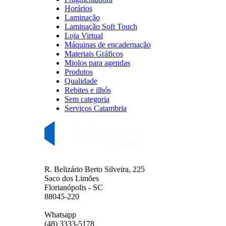
Horários
Laminação
Laminação Soft Touch
Loja Virtual
Máquinas de encadernação
Materiais Gráficos
Miolos para agendas
Produtos
Qualidade
Rebites e ilhós
Sem categoria
Serviços Catambria
R. Belizário Berto Silveira, 225
Saco dos Limões
Florianópolis - SC
88045-220
Whatsapp
(48) 3333-5178