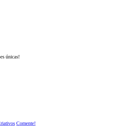
es únicas!
riativos
Comente!