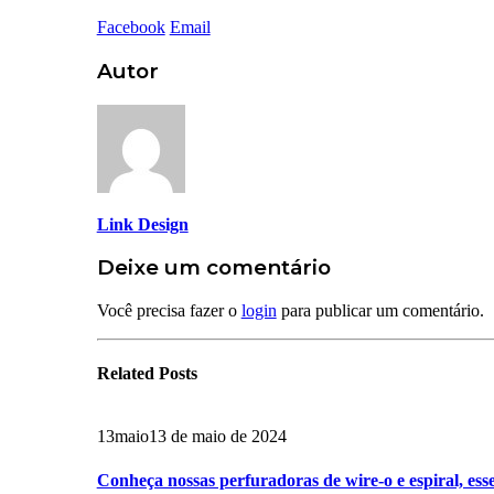
Facebook
Email
Autor
Link Design
Deixe um comentário
Você precisa fazer o
login
para publicar um comentário.
Related
Posts
13
maio
13 de maio de 2024
Conheça nossas perfuradoras de wire-o e espiral, esse