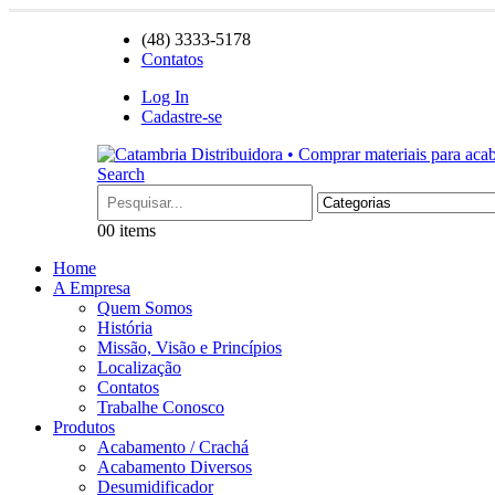
(48) 3333-5178
Contatos
Log In
Cadastre-se
Search
0
0 items
Home
A Empresa
Quem Somos
História
Missão, Visão e Princípios
Localização
Contatos
Trabalhe Conosco
Produtos
Acabamento / Crachá
Acabamento Diversos
Desumidificador