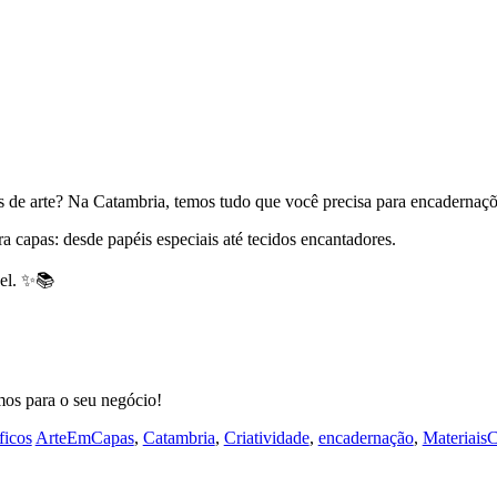
 de arte? Na Catambria, temos tudo que você precisa para encadernaçõ
a capas: desde papéis especiais até tecidos encantadores.
vel. ✨📚
mos para o seu negócio!
icos
ArteEmCapas
,
Catambria
,
Criatividade
,
encadernação
,
MateriaisC