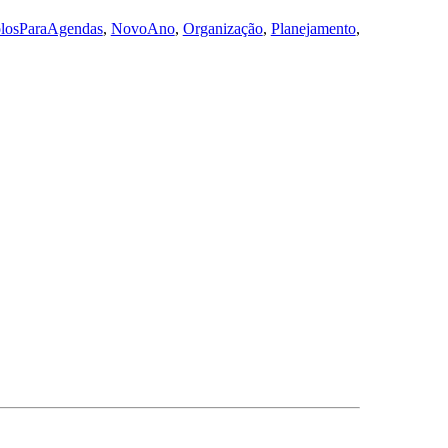
losParaAgendas
,
NovoAno
,
Organização
,
Planejamento
,