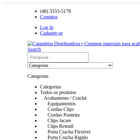
(48) 3333-5178
Contatos
Log In
Cadastre-se
Search
Categorias
Categorias
Todos os produtos
Acabamento / Crachá
Equipamentos
Cordao Clips
Cordao Ponteira
Clips Jacare
Clips Retratil
Porta Cracha Flexivel
Porta Cracha Rigido