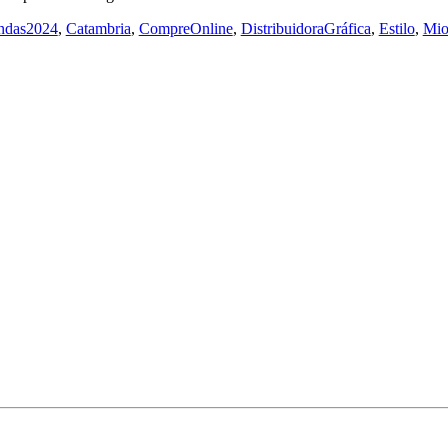
ndas2024
,
Catambria
,
CompreOnline
,
DistribuidoraGráfica
,
Estilo
,
Mio