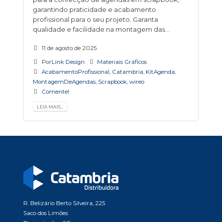
garantindo praticidade e acabamento
profissional para o seu projeto. Garanta
qualidade e facilidade na montagem das...
11 de agosto de 2025
Por
Link Design
Materiais Gráficos
AcabamentoProfissional
,
Catambria
,
KitAgenda
,
MontagemDeAgendas
,
Scrapbook
,
wireo
Comente!
LEIA MAIS...
R. Belizário Berto Silveira, 225
Saco dos Limões