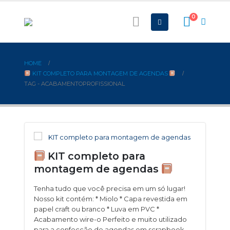
0
HOME
KIT COMPLETO PARA MONTAGEM DE AGENDAS
TAG -
ACABAMENTOPROFISSIONAL
KIT completo para
montagem de agendas
Tenha tudo que você precisa em um só lugar!
Nosso kit contém: * Miolo * Capa revestida em
papel craft ou branco * Luva em PVC *
Acabamento wire-o Perfeito e muito utilizado
para a confecção de agendas em scrapbook,