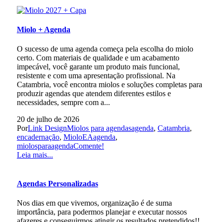
Miolo + Agenda
O sucesso de uma agenda começa pela escolha do miolo
certo. Com materiais de qualidade e um acabamento
impecável, você garante um produto mais funcional,
resistente e com uma apresentação profissional. Na
Catambria, você encontra miolos e soluções completas para
produzir agendas que atendem diferentes estilos e
necessidades, sempre com a...
20 de julho de 2026
Por
Link Design
Miolos para agendas
agenda
,
Catambria
,
encadernação
,
MioloEAagenda
,
miolosparaagenda
Comente!
Leia mais...
Agendas Personalizadas
Nos dias em que vivemos, organização é de suma
importância, para podermos planejar e executar nossos
afazeres e conseguirmos atingir os resultados pretendidos!!