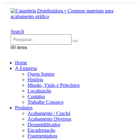
Search
0
0 items
Home
A Empresa
Quem Somos
História
Missão, Visão e Princípios
Localização
Contatos
Trabalhe Conosco
Produtos
Acabamento / Crachá
Acabamento Diversos
Desumidificador
Encadernação
Fragmentadora