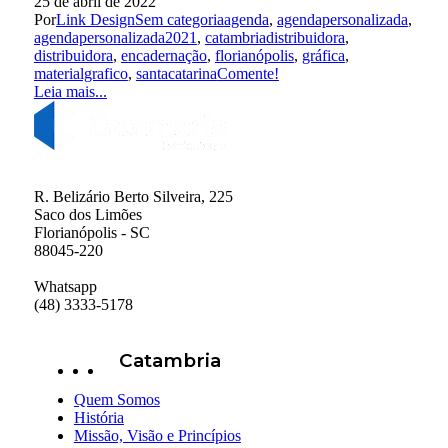
25 de abril de 2022
Por
Link Design
Sem categoria
agenda
,
agendapersonalizada
,
agendapersonalizada2021
,
catambriadistribuidora
,
distribuidora
,
encadernação
,
florianópolis
,
gráfica
,
materialgrafico
,
santacatarina
Comente!
Leia mais...
R. Belizário Berto Silveira, 225
Saco dos Limões
Florianópolis - SC
88045-220
Whatsapp
(48) 3333-5178
Catambria
Quem Somos
História
Missão, Visão e Princípios