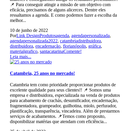
📌 Para conseguir atingir a missão de um objetivo com
eficácia, precisamos de alguns alicerces. Dentre eles
ressaltamos a agenda. E como podemos fazer a escolha da
melhor...
10 de junho de 2022
Por
Link Design
Produtos
agenda
,
agendapersonalizada
,
agendapersonalizada2022
,
catambriadistribuidora
,
distribuidora
,
encadernação
,
florianópolis
,
gráfica
,
materialgrafico
,
santacatarina
Comente!
Leia mais...
Catambria, 25 anos no mercado!
Catambria tem como prioridade proporcionar produtos de
excelente qualidade para seus clientes!! 📌 Somos uma
empresa e distribuidora, especializada na venda de produtos
para acabamento de crachás, desumificador, encadernação,
fragmentadora, grampeador, guilhotina, miolo, perfurador,
plastificação, transparência, vincadeira. Além de prestarmos
serviços de acabamentos. 📌Temos como proposito,
disponibilizar matérias que atendam com eficiência...