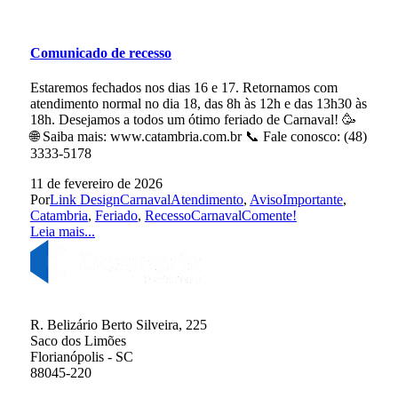
Comunicado de recesso
Estaremos fechados nos dias 16 e 17. Retornamos com
atendimento normal no dia 18, das 8h às 12h e das 13h30 às
18h. Desejamos a todos um ótimo feriado de Carnaval! 🥳
🌐 Saiba mais: www.catambria.com.br 📞 Fale conosco: (48)
3333-5178
11 de fevereiro de 2026
Por
Link Design
Carnaval
Atendimento
,
AvisoImportante
,
Catambria
,
Feriado
,
RecessoCarnaval
Comente!
Leia mais...
R. Belizário Berto Silveira, 225
Saco dos Limões
Florianópolis - SC
88045-220