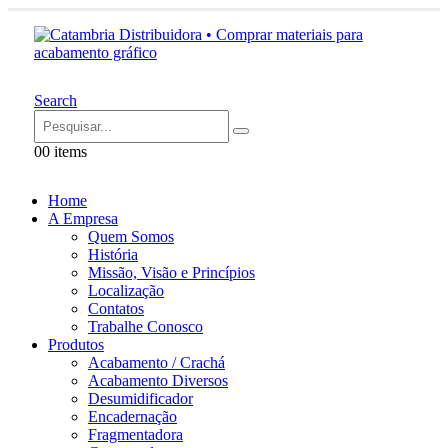
Search
0
0 items
Home
A Empresa
Quem Somos
História
Missão, Visão e Princípios
Localização
Contatos
Trabalhe Conosco
Produtos
Acabamento / Crachá
Acabamento Diversos
Desumidificador
Encadernação
Fragmentadora