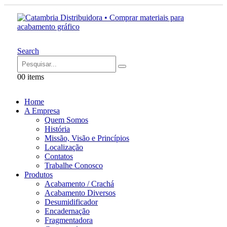
Search
0
0 items
Home
A Empresa
Quem Somos
História
Missão, Visão e Princípios
Localização
Contatos
Trabalhe Conosco
Produtos
Acabamento / Crachá
Acabamento Diversos
Desumidificador
Encadernação
Fragmentadora