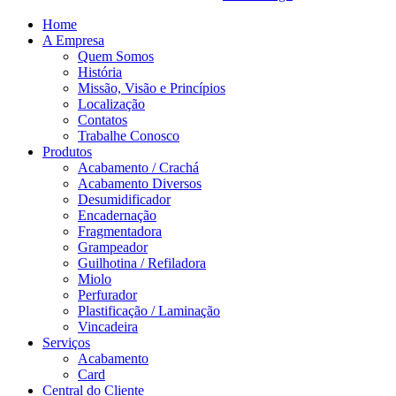
Home
A Empresa
Quem Somos
História
Missão, Visão e Princípios
Localização
Contatos
Trabalhe Conosco
Produtos
Acabamento / Crachá
Acabamento Diversos
Desumidificador
Encadernação
Fragmentadora
Grampeador
Guilhotina / Refiladora
Miolo
Perfurador
Plastificação / Laminação
Vincadeira
Serviços
Acabamento
Card
Central do Cliente