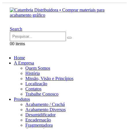
Search
0
0 items
Home
A Empresa
Quem Somos
História
Missão, Visão e Princípios
Localização
Contatos
Trabalhe Conosco
Produtos
Acabamento / Crachá
Acabamento Diversos
Desumidificador
Encadernação
Fragmentadora