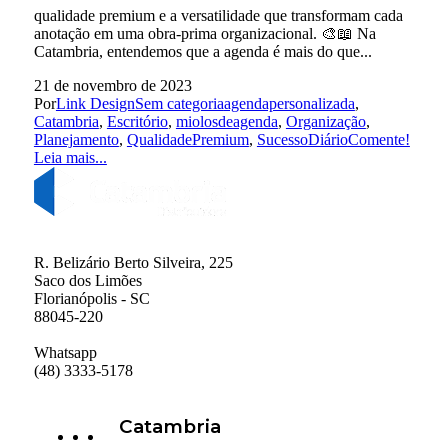
qualidade premium e a versatilidade que transformam cada
anotação em uma obra-prima organizacional. 🎨📖 Na
Catambria, entendemos que a agenda é mais do que...
21 de novembro de 2023
Por
Link Design
Sem categoria
agendapersonalizada
,
Catambria
,
Escritório
,
miolosdeagenda
,
Organização
,
Planejamento
,
QualidadePremium
,
SucessoDiário
Comente!
Leia mais...
R. Belizário Berto Silveira, 225
Saco dos Limões
Florianópolis - SC
88045-220
Whatsapp
(48) 3333-5178
Catambria