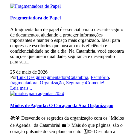
Fragmentadora de Papel
A fragmentadora de papel é essencial para o descarte seguro
de documentos, ajudando a proteger informações
importantes e manter o espaço mais organizado. Ideal para
empresas e escritórios que buscam mais eficiência e
confidencialidade no dia a dia. Na Catambria, você encontra
soluções que unem qualidade, segurança e desempenho
para sua...
25 de maio de 2026
Por
Link Design
Fragmentadora
Catambria
,
Escritório
,
fragmentadora
,
Organização
,
Segurança
Comente!
Leia mais...
Miolos de Agenda: O Coração da Sua Organização
📚💖 Desvende os segredos da organização com os "Miolos
de Agenda" da Catambria! 💼✨ Mais do que páginas, são o
coração pulsante do seu planejamento. 🗓️✏️ Descubra a