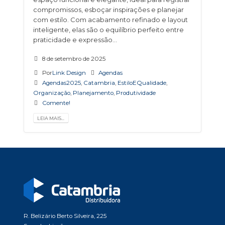
compromissos, esboçar inspirações e planejar
com estilo. Com acabamento refinado e layout
inteligente, elas são o equilíbrio perfeito entre
praticidade e expressão...
8 de setembro de 2025
Por
Link Design
Agendas
Agendas2025
,
Catambria
,
EstiloEQualidade
,
Organização
,
Planejamento
,
Produtividade
Comente!
LEIA MAIS...
R. Belizário Berto Silveira, 225