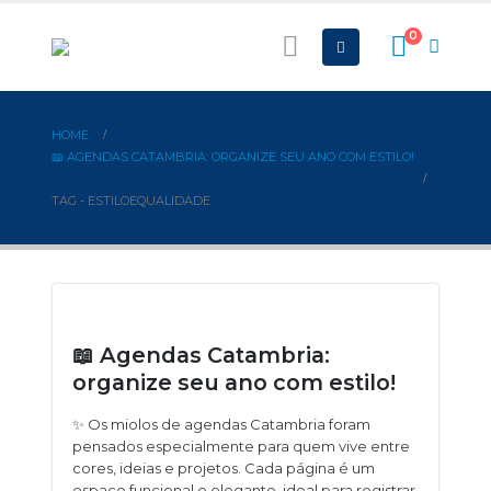
0
HOME
📖 AGENDAS CATAMBRIA: ORGANIZE SEU ANO COM ESTILO!
TAG -
ESTILOEQUALIDADE
📖 Agendas Catambria:
organize seu ano com estilo!
✨ Os miolos de agendas Catambria foram
pensados especialmente para quem vive entre
cores, ideias e projetos. Cada página é um
espaço funcional e elegante, ideal para registrar