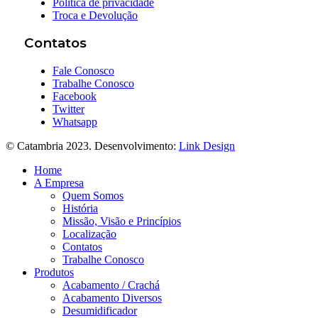
Política de privacidade
Troca e Devolução
Contatos
Fale Conosco
Trabalhe Conosco
Facebook
Twitter
Whatsapp
© Catambria 2023. Desenvolvimento:
Link Design
Home
A Empresa
Quem Somos
História
Missão, Visão e Princípios
Localização
Contatos
Trabalhe Conosco
Produtos
Acabamento / Crachá
Acabamento Diversos
Desumidificador