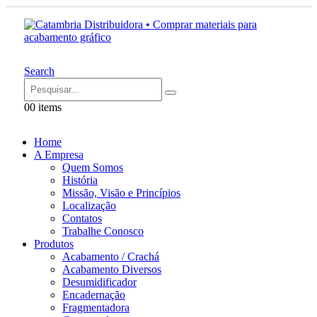
Search
0
0 items
Home
A Empresa
Quem Somos
História
Missão, Visão e Princípios
Localização
Contatos
Trabalhe Conosco
Produtos
Acabamento / Crachá
Acabamento Diversos
Desumidificador
Encadernação
Fragmentadora