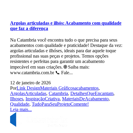
Argolas articuladas e ilhós: Acabamento com qualidade
que faz a diferença
Na Catambria você encontra tudo o que precisa para seus
acabamentos com qualidade e praticidade! Destaque da vez:
argolas articuladas e ilhóses, ideais para dar aquele toque
profissional nas suas peças e projetos. Temos opções
resistentes e perfeitas para garantir um acabamento
impecável em suas criações. 🌐 Saiba mais:
www.catambria.com.br 📞 Fale...
12 de janeiro de 2026
Por
Link Design
Materiais Gráficos
acabamentos
,
ArgolasArticuladas
,
Catambria
,
DetalhesQueEncantam
,
Ilhoses
,
InspiraçãoCriativa
,
MateriaisDeAcabamento
,
Qualidade
,
TudoParaSeuProjeto
Comente!
Leia mais...