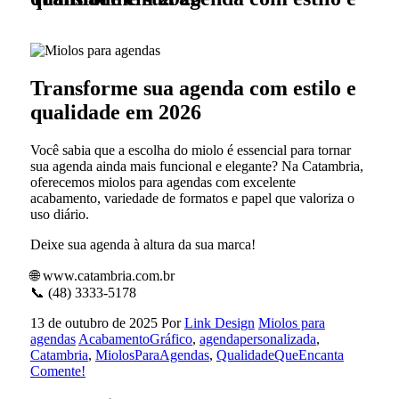
Transforme sua agenda com estilo e
qualidade em 2026
Você sabia que a escolha do miolo é essencial para tornar
sua agenda ainda mais funcional e elegante? Na Catambria,
oferecemos miolos para agendas com excelente
acabamento, variedade de formatos e papel que valoriza o
uso diário.
Deixe sua agenda à altura da sua marca!
🌐 www.catambria.com.br
📞 (48) 3333-5178
13 de outubro de 2025
Por
Link Design
Miolos para
agendas
AcabamentoGráfico
,
agendapersonalizada
,
Catambria
,
MiolosParaAgendas
,
QualidadeQueEncanta
Comente!