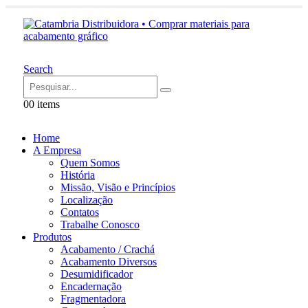
Search
0
0 items
Home
A Empresa
Quem Somos
História
Missão, Visão e Princípios
Localização
Contatos
Trabalhe Conosco
Produtos
Acabamento / Crachá
Acabamento Diversos
Desumidificador
Encadernação
Fragmentadora