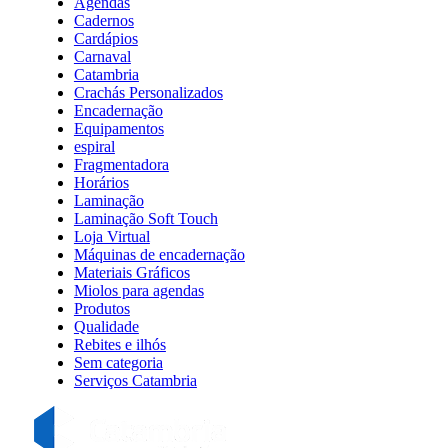
Agendas
Cadernos
Cardápios
Carnaval
Catambria
Crachás Personalizados
Encadernação
Equipamentos
espiral
Fragmentadora
Horários
Laminação
Laminação Soft Touch
Loja Virtual
Máquinas de encadernação
Materiais Gráficos
Miolos para agendas
Produtos
Qualidade
Rebites e ilhós
Sem categoria
Serviços Catambria