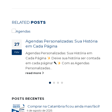
RELATED
POSTS
Agendas Personalizadas: Sua História
27
em Cada Página
nov
m
Agendas Personalizadas: Sua História em
Cada Página
Deixe sua história ser contada
em cada página!
Com as Agendas
Personalizadas...
read more
POSTS RECENTES
Comprar na Catambria ficou ainda mais fácil!
4 de agosto de 2026