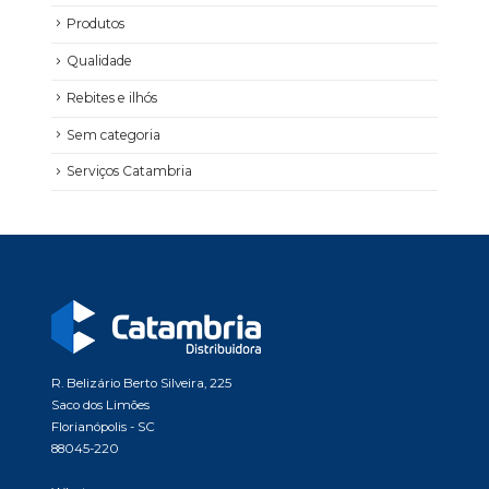
Produtos
Qualidade
Rebites e ilhós
Sem categoria
Serviços Catambria
R. Belizário Berto Silveira, 225
Saco dos Limões
Florianópolis - SC
88045-220